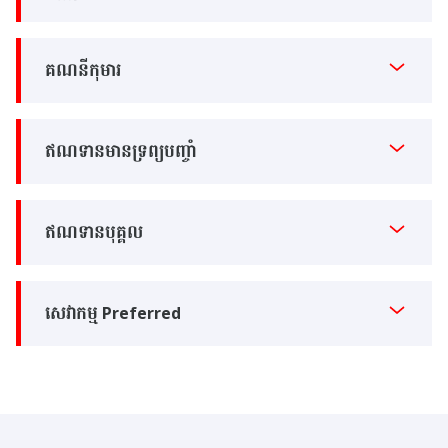
គណនីកុមារ
ឥណទានមានទ្រព្យបញ្ចាំ
ឥណទានបុគ្គល
សេវាកម្ម Preferred