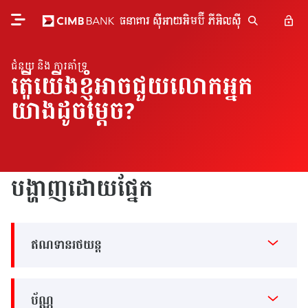
ជំនួយ និង ការគាំទ្រ
តើយើងខ្ញុំអាចជួយលោកអ្នក
យ៉ាងដូចម្តេច?
បង្ហាញដោយផ្នែក
ឥណទានរថយន្ត
ប័ណ្ណ