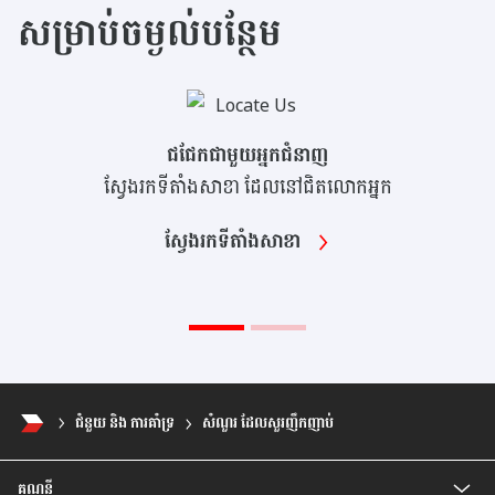
សម្រាប់ចម្ងល់បន្ថែម
ជជែកជាមួយអ្នកជំនាញ
ស្វែងរកទីតាំងសាខា ដែលនៅជិតលោកអ្នក
ស្វែងរកទីតាំងសាខា
ជំនួយ និង ការគាំទ្រ
សំណួរ ដែលសួរញឹកញាប់
គណនី