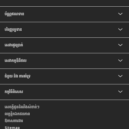
គណនីកុមារ
ប័ណ្ណឥណទាន
គណនីបញ្ញើសំចៃ
គណនីសន្សំជាប្រាក់រៀល
ប័ណ្ណឥណទាន CIMB Visa Gold
គណនីបញ្ញើ មានកាលកំណត់
ហិរញ្ញប្បទាន
ប័ណ្ណឥណទាន CIMB PREFERRED VISA PLATINUM
គណនីបញ្ញើ មានកាលកំណត់ ប្រាក់រៀល
បទប្បញ្ញត្តិ និងលក្ខខណ្ឌរបស់ម្ចាស់ប័ណ្ណ
ឥណទានគេហដ្ឋាន
គណនីចរន្តរូបិយប័ណ្ណបរទេស
សេវា​ផ្ទេរ​ប្រាក់
ឥណទានរថយន្ត
គណនីបញ្ញើមានកាលកំណត់ រូបិយប័ណ្ណបរទេស
ឥណទានបុគ្គល
គណនីសន្សំវៃឆ្លាត
សេវាផ្ទេរប្រាក់ Telegraph
ឥណទានប្រាក់បៀវត្ស
គណនីប្រាក់បៀវត្សវៃឆ្លាត
សេវាកម្មឌីជីថល
ឥណទានកែលម្អគេហដ្ឋាន
គណនី Prime
សេវាធនាគារដោយខ្លួនឯង
ជំនួយ និង ការគាំទ្រ
អត្រា និង ការបង់ប្រាក់
កម្មវិធីពិសេស
សំណួរ ដែលសួរញឹកញាប់
ទំនាក់ទំនងយើងខ្ញុំ
កម្មវិធីពិសេសថ្មីៗ
មកកាន់ទីតាំងយើងខ្ញុំ
សេចក្តីជូនដំណឹងសំខាន់ៗ
កម្មវិធីពិសេស សម្រាប់ប័ណ្ណឥណទាន
គោលការណ៍ ស្តីពីការផ្តល់ តម្លៃដល់អតិថិជន ដោយស្មើភាពគ្នា
លក្ខន្តិកឯកជនភាព
របាយការណ៍ប្រចាំឆ្នាំ
ឱកាសការងារ
Sitemap