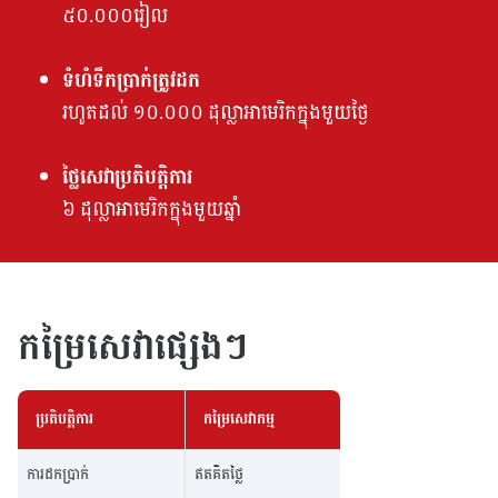
៥០.០០០រៀល
ទំហំទឹកប្រាក់ត្រូវដក
រហូតដល់ ១០.០០០ ដុល្លាអាមេរិកក្នុងមួយថ្ងៃ
ថ្លៃសេវាប្រតិបត្តិការ
៦ ដុល្លាអាមេរិកក្នុងមួយឆ្នាំ
កម្រៃសេវាផ្សេងៗ
ប្រតិបត្តិការ
កម្រៃសេវាកម្ម
ការដកប្រាក់
ឥតគិតថ្លៃ