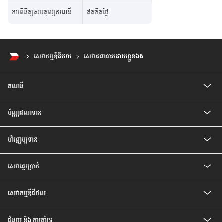
ការពិនិត្យសមតុល្យគណនី
ឥតគិតថ្លៃ
សេវាកម្មឌីជីថល
សេវាធនាគារដោយខ្លួនឯង
គណនី
គណនីកុមារ
ប័ណ្ណឥណទាន
គណនីបញ្ញើសំចៃ
គណនីសន្សំជាប្រាក់រៀល
ប័ណ្ណឥណទាន CIMB Visa Gold
គណនីបញ្ញើ មានកាលកំណត់
ហិរញ្ញប្បទាន
ប័ណ្ណឥណទាន CIMB PREFERRED VISA PLATINUM
គណនីបញ្ញើ មានកាលកំណត់ ប្រាក់រៀល
បទប្បញ្ញត្តិ និងលក្ខខណ្ឌរបស់ម្ចាស់ប័ណ្ណ
ឥណទានគេហដ្ឋាន
គណនីចរន្តរូបិយប័ណ្ណបរទេស
សេវា​ផ្ទេរ​ប្រាក់
ឥណទានរថយន្ត
គណនីបញ្ញើមានកាលកំណត់ រូបិយប័ណ្ណបរទេស
ឥណទានបុគ្គល
គណនីសន្សំវៃឆ្លាត
សេវាផ្ទេរប្រាក់ Telegraph
ឥណទានប្រាក់បៀវត្ស
គណនីប្រាក់បៀវត្សវៃឆ្លាត
សេវាកម្មឌីជីថល
ឥណទានកែលម្អគេហដ្ឋាន
គណនី Prime
សេវាធនាគារដោយខ្លួនឯង
ជំនួយ និង ការគាំទ្រ