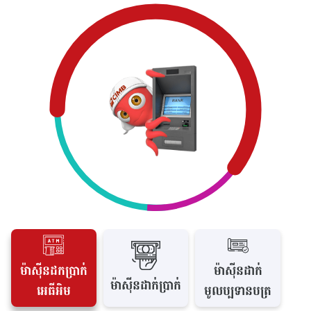
ម៉ាស៊ីនដកប្រាក់
ម៉ាស៊ីនដាក់
ម៉ាស៊ីនដាក់ប្រាក់
អេធីអិម
មូលប្បទានបត្រ