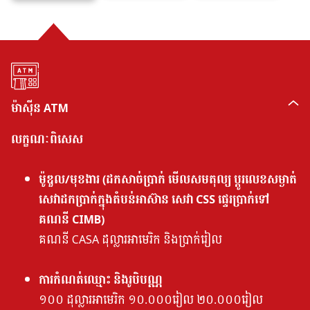
ម៉ាស៊ីន ATM
លក្ខណៈពិសេស
ម៉ូឌួល/មុខងារ (ដកសាច់ប្រាក់ មើលសមតុល្យ ប្តូរលេខសម្ងាត់
សេវាដកប្រាក់ក្នុងតំបន់អាស៊ាន សេវា CSS ផ្ទេរប្រាក់ទៅ
គណនី CIMB)
គណនី CASA ដុល្លារអាមេរិក និងប្រាក់រៀល
ការកំណត់ឈ្មោះ និងរូបិបណ្ណ
១០០ ដុល្លារអាមេរិក ១០.០០០រៀល ២០.០០០រៀល