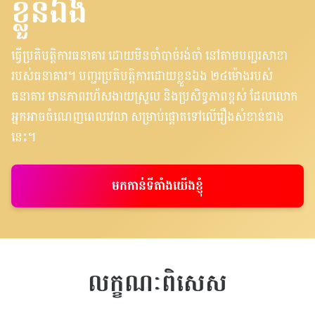
ខ្លួនឯង
ធ្វើប្រតិបត្តិការធនាគារ ដោយមិនចាំបាច់រង់ចាំ នៅតាមបញ្ជរសាខា
របស់ធនាគារ។ បញ្ជរប្រតិបត្តិការដោយខ្លួនឯង ២៤ម៉ោងរបស់
ធនាគារ​ មានភាពរហ័សងាយស្រួល និងប្រសិទ្ធភាពខ្ពស់ ដែលលោក
អ្នកអាចចំណេញពេលវេលា សម្រាប់ផ្តោតទៅលើរឿងសំខាន់ជាង
នេះ។
មកកាន់ទីតាំងយើងខ្ញុំ
លក្ខណៈពិសេស