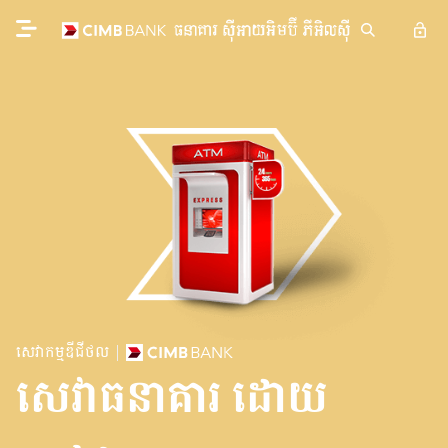
សេវាកម្មឌីជីថល
សេវាធនាគារ ដោយ