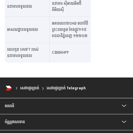
ធនាគារ ស៊ីអាយអិមប៊ី
ធនាគារទទួលផល
ភីអិលស៊ី
អគារលេខ២០AB មហាវិថី
អាសយដ្ឋានទទួលផល
ព្រះនរោត្តម កែងផ្លូវ១១៨
រាជធានីភ្នំពេញ ១២២០៣
លេខកូដ SWIFT របស់
CIBBKHPP
ធនាគារទទួលផល
សេវា​ផ្ទេរ​ប្រាក់
សេវាផ្ទេរប្រាក់ Telegraph
គណនី
គណនីកុមារ
ប័ណ្ណឥណទាន
គណនីបញ្ញើសំចៃ
គណនីសន្សំជាប្រាក់រៀល
ប័ណ្ណឥណទាន CIMB Visa Gold