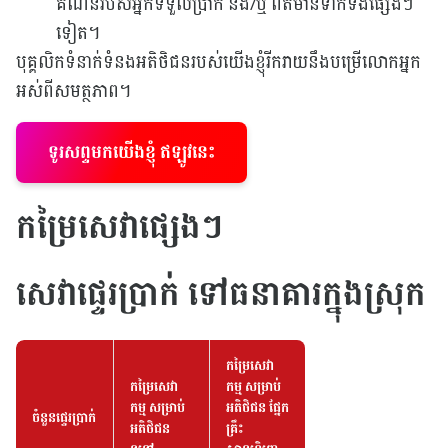
គណនីរបស់អ្នកទទួលប្រាក់ និង/ឬ ព័ត៌មានទាក់ទងផ្សេងៗ
ទៀត។
បុគ្គលិកទំនាក់ទំនងអតិថិជនរបស់យើងខ្ញុំរីករាយនឹងបម្រើលោកអ្នក
អស់ពីសមត្ថភាព។
ទូរសព្ទមកយើងខ្ញុំ ឥឡូវនេះ
កម្រៃសេវាផ្សេងៗ
សេវាផ្ទេរប្រាក់ ទៅធនាគារក្នុងស្រុក
កម្រៃសេវា
កម្រៃសេវា
កម្ម សម្រាប់
កម្ម សម្រាប់
អតិថិជន ផ្នែក
ចំនួនផ្ទេរប្រាក់
អតិថិជន
គ្រឹះ