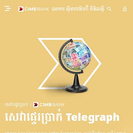
សេវា​ផ្ទេរ​ប្រាក់
សេវាផ្ទេរប្រាក់ Telegraph