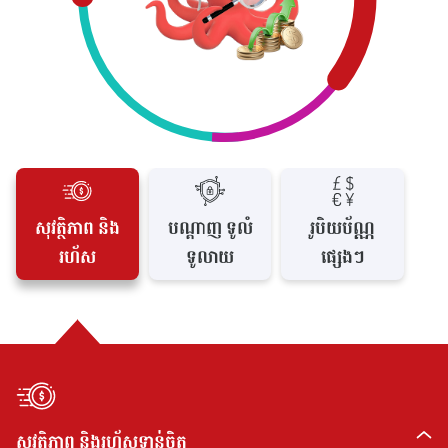
សុវត្ថិភាព និង
បណ្តាញ ទូលំ
រូបិយប័ណ្ណ
រហ័ស
ទូលាយ
ផ្សេងៗ
សុវត្ថិភាព និងរហ័សទាន់ចិត្ត