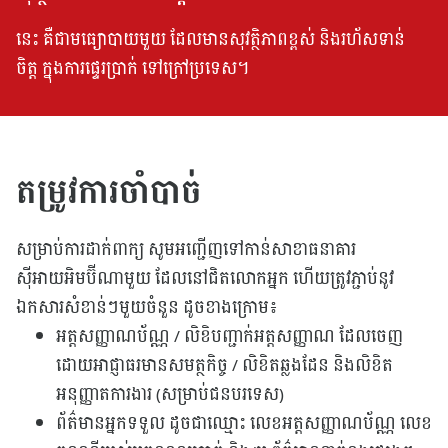
នេះ គឺជាមធ្យោបាយមួយ ដែលមានសុវត្ថិភាពខ្ពស់ និងរហ័សទាន់
ចិត្ត ក្នុងការផ្ទេរប្រាក់ ទៅក្រៅប្រទេស។
តម្រូវការចាំបាច់
សម្រាប់ការដាក់ពាក្យ សូមអញ្ជើញទៅកាន់សាខាធនាគារ
ស៊ីអាយអិមប៊ីណាមួយ ដែលនៅជិតលោកអ្នក ហើយត្រូវភ្ជាប់នូវ
ឯកសារសំខាន់ៗមួយចំនួន ដូចខាងក្រោម៖
អត្តសញ្ញាណប័ណ្ណ / លិខិបញ្ជាក់អត្តសញ្ញាណ ដែលចេញ
ដោយអាជ្ញាធរមានសមត្ថកិច្ច / លិខិតឆ្លងដែន និងលិខិត
អនុញ្ញាតការងារ (សម្រាប់ជនបរទេស)
ព័ត៌មានអ្នកទទួល ដូចជាឈ្មោះ លេខអត្តសញ្ញាណប័ណ្ណ លេខ