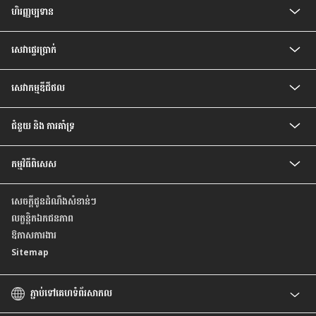
គណនីបញ្ញើ មានកាលកំណត់
ហិរញ្ញប្បទាន
ប័ណ្ណឥណទាន CIMB PREFERRED VISA PLATINUM
គណនីបញ្ញើ មានកាលកំណត់ ប្រាក់រៀល
បទប្បញ្ញត្តិ និងលក្ខខណ្ឌរបស់ម្ចាស់ប័ណ្ណ
ឥណទានគេហដ្ឋាន
គណនីចរន្តរូបិយប័ណ្ណបរទេស
សេវា​ផ្ទេរ​ប្រាក់
ឥណទានរថយន្ត
គណនីបញ្ញើមានកាលកំណត់ រូបិយប័ណ្ណបរទេស
ឥណទានបុគ្គល
គណនីសន្សំវៃឆ្លាត
សេវាផ្ទេរប្រាក់ Telegraph
ឥណទានប្រាក់បៀវត្ស
គណនីប្រាក់បៀវត្សវៃឆ្លាត
សេវាកម្មឌីជីថល
ឥណទានកែលម្អគេហដ្ឋាន
គណនី Prime
សេវាធនាគារដោយខ្លួនឯង
ជំនួយ និង ការគាំទ្រ
អត្រា និង ការបង់ប្រាក់
កម្មវិធីពិសេស
សំណួរ ដែលសួរញឹកញាប់
ទំនាក់ទំនងយើងខ្ញុំ
កម្មវិធីពិសេសថ្មីៗ
មកកាន់ទីតាំងយើងខ្ញុំ
សេចក្តីជូនដំណឹងសំខាន់ៗ
កម្មវិធីពិសេស សម្រាប់ប័ណ្ណឥណទាន
គោលការណ៍ ស្តីពីការផ្តល់ តម្លៃដល់អតិថិជន ដោយស្មើភាពគ្នា
លក្ខន្តិកឯកជនភាព
របាយការណ៍ប្រចាំឆ្នាំ
ឱកាសការងារ
Sitemap
ភ្ជាប់ទៅគេហទំព័រសាកល