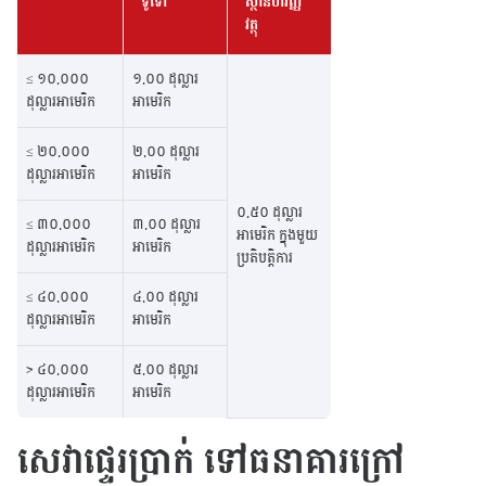
ទូទៅ
ស្ថានហិរញ្ញ
វត្ថុ
≤ ១០.០០០
១.០០ ដុល្លារ
ដុល្លារអាមេរិក
អាមេរិក
≤ ២០.០០០
២.០០ ដុល្លារ
ដុល្លារអាមេរិក
អាមេរិក
០.៥០ ដុល្លារ
≤ ៣០.០០០
៣.០០ ដុល្លារ
អាមេរិក ក្នុងមួយ
ដុល្លារអាមេរិក
អាមេរិក
ប្រតិបត្តិការ
≤ ៤០.០០០
៤.០០ ដុល្លារ
ដុល្លារអាមេរិក
អាមេរិក
> ៤០.០០០
៥.០០ ដុល្លារ
ដុល្លារអាមេរិក
អាមេរិក
សេវាផ្ទេរប្រាក់ ទៅធនាគារក្រៅ