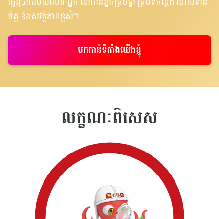
ផ្ទេរប្រាក់របស់លោកអ្នក ទៅកាន់អ្នកគ្រប់គ្នា គ្រប់ទីកន្លែង រហ័សទាន់
ចិត្ត និងសុវត្ថិភាពខ្ពស់។
មកកាន់ទីតាំងយើងខ្ញុំ
លក្ខណៈពិសេស