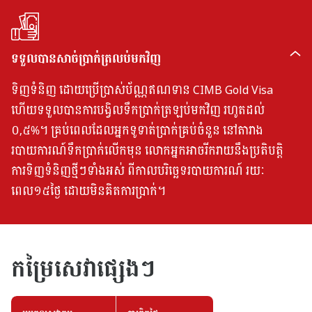
ទទួលបានសាច់ប្រាក់ត្រលប់មកវិញ
ទិញទំនិញ ដោយប្រើប្រាស់ប័ណ្ណឥណទាន CIMB Gold Visa
ហើយទទួលបានការបង្វិលទឹកប្រាក់ត្រឡប់មកវិញ រហូតដល់
០,៥%។ គ្រប់ពេលដែលអ្នកទូទាត់ប្រាក់គ្រប់ចំនួន នៅតារាង
របាយការណ៍ទឹកប្រាក់លើកមុន លោកអ្នកអាចរីករាយនឹងប្រតិបត្តិ
ការទិញទំនិញថ្មីៗទាំងអស់ ពីកាលបរិច្ឆេទរបាយការណ៍ រយៈ
ពេល១៥ថ្ងៃ ដោយមិនគិតការប្រាក់។
កម្រៃសេវាផ្សេងៗ