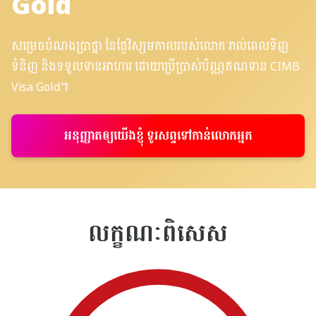
Gold
សម្រេចបំណងប្រាថ្នា នៃថ្ងៃវិស្សមកាលរបស់លោក រាល់ពេលទិញ
ទំនិញ និងទទួលទានអាហារ ដោយប្រើប្រាស់ប័ណ្ណឥណទាន CIMB
Visa Gold។
អនុញ្ញាតឲ្យយើងខ្ញុំ ទូរសព្ទទៅកាន់លោកអ្នក
លក្ខណៈពិសេស