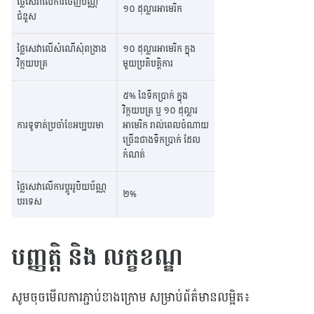
ថ្លៃសេវាលើការចេញប័ណ្ណ
១០ ដុល្លារអាមេរិក
ជំនួស
ថ្លៃសេវាលើសំណើសុំពង្រាង
១០​ ដុល្លារអាមេរិក ក្នុង
វិក្កយបត្រ
មួយប្រតិបត្តិការ
៥% នៃទឹកប្រាក់ ក្នុង
វិក្កយបត្រ ឬ ១០ ដុល្លារ
ការទូទាត់ប្រចាំខែអប្បបរមា
អាមេរិក រាល់ពេលចំណាយ
ច្រើនជាងទឹកប្រាក់ ដែល
កំណត់
ថ្លៃសេវាលើការប្តូររូបិយប័ណ្ណ
២%
បរទេស
បញ្ញត្តិ និង លក្ខខណ្ឌ
សូមចុចមើលការភ្ជាប់ខាងក្រោម សម្រាប់ព័ត៌មានលម្អិត៖