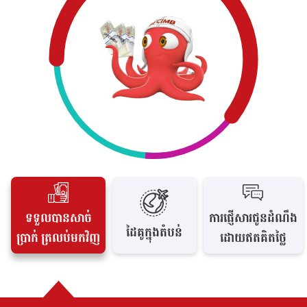
ទទួលបានសាច់
ការផ្ញើសារជូនដំណឹង
ដៃគូក្នុងតំបន់
ប្រាក់ ត្រលប់មកវិញ
ដោយឥតគិតថ្លៃ