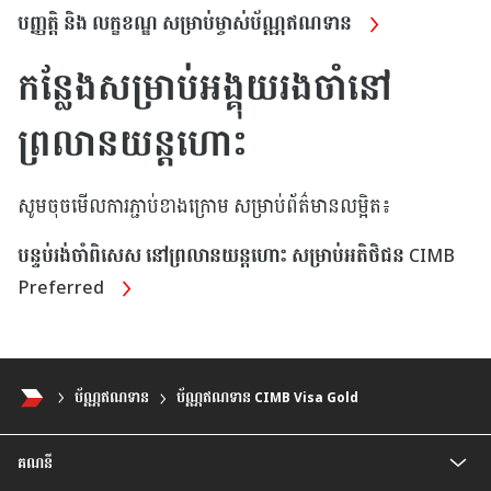
បញ្ញត្តិ និង លក្ខខណ្ឌ សម្រាប់ម្ចាស់ប័ណ្ណឥណទាន
កន្លែងសម្រាប់អង្គុយរងចាំនៅ
ព្រលានយន្ដហោះ
សូមចុចមើលការភ្ជាប់ខាងក្រោម សម្រាប់ព័ត៌មានលម្អិត៖
បន្ទប់រង់ចាំពិសេស នៅព្រលានយន្តហោះ សម្រាប់អតិថិជន CIMB
Preferred
ប័ណ្ណឥណទាន
ប័ណ្ណឥណទាន CIMB Visa Gold
គណនី