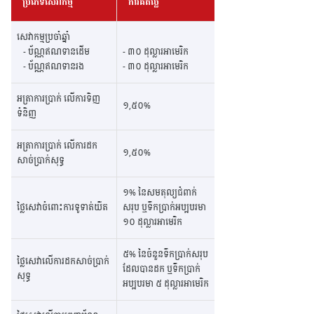
ប្រភេទសេវាកម្ម
ការគិតថ្លៃ
សេវាកម្មប្រចាំឆ្នាំ
- ប័ណ្ណឥណទានដើម
- ៣០ ដុល្លារអាមេរិក
- ប័ណ្ណឥណទានរង
- ៣០​ ដុល្លារអាមេរិក
អត្រាការប្រាក់ លើការទិញ
១,៥០%
ទំនិញ
អត្រាការប្រាក់ លើការដក
១,៥០%
សាច់ប្រាក់សុទ្ធ
១% នៃសមតុល្យជំពាក់
ថ្លៃសេវាចំពោះការទូទាត់យឺត
សរុប ឬទឹកប្រាក់អប្បបរមា
១០ ដុល្លារអាមេរិក
៥% នៃចំនួនទឹកប្រាក់សរុប
ថ្លៃសេវាលើការដកសាច់ប្រាក់
ដែលបានដក ឬទឹកប្រាក់
សុទ្ធ
អប្បបរមា ៥ ដុល្លារអាមេរិក