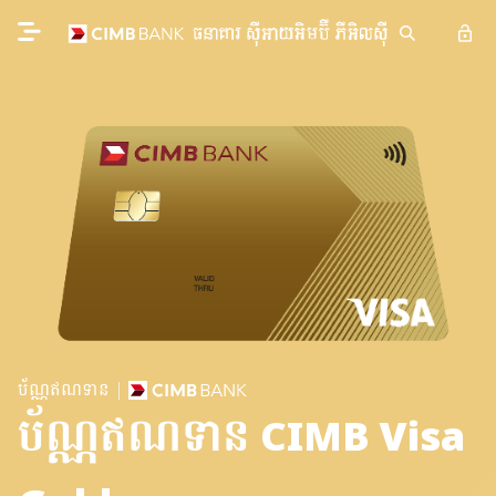
ប័ណ្ណឥណទាន
ប័ណ្ណឥណទាន CIMB Visa