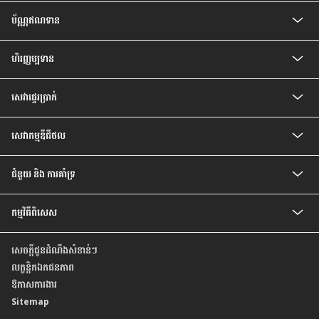
គណនីកុមារ
ប័ណ្ណឥណទាន
គណនីបញ្ញើសំចៃ
គណនីសន្សំជាប្រាក់រៀល
ប័ណ្ណឥណទាន CIMB Visa Gold
គណនីបញ្ញើ មានកាលកំណត់
ហិរញ្ញប្បទាន
ប័ណ្ណឥណទាន CIMB PREFERRED VISA PLATINUM
គណនីបញ្ញើ មានកាលកំណត់ ប្រាក់រៀល
បទប្បញ្ញត្តិ និងលក្ខខណ្ឌរបស់ម្ចាស់ប័ណ្ណ
ឥណទានគេហដ្ឋាន
គណនីចរន្តរូបិយប័ណ្ណបរទេស
សេវា​ផ្ទេរ​ប្រាក់
ឥណទានរថយន្ត
គណនីបញ្ញើមានកាលកំណត់ រូបិយប័ណ្ណបរទេស
ឥណទានបុគ្គល
គណនីសន្សំវៃឆ្លាត
សេវាផ្ទេរប្រាក់ Telegraph
ឥណទានប្រាក់បៀវត្ស
គណនីប្រាក់បៀវត្សវៃឆ្លាត
សេវាកម្មឌីជីថល
ឥណទានកែលម្អគេហដ្ឋាន
គណនី Prime
សេវាធនាគារដោយខ្លួនឯង
ជំនួយ និង ការគាំទ្រ
អត្រា និង ការបង់ប្រាក់
កម្មវិធីពិសេស
សំណួរ ដែលសួរញឹកញាប់
ទំនាក់ទំនងយើងខ្ញុំ
កម្មវិធីពិសេសថ្មីៗ
មកកាន់ទីតាំងយើងខ្ញុំ
សេចក្តីជូនដំណឹងសំខាន់ៗ
កម្មវិធីពិសេស សម្រាប់ប័ណ្ណឥណទាន
គោលការណ៍ ស្តីពីការផ្តល់ តម្លៃដល់អតិថិជន ដោយស្មើភាពគ្នា
លក្ខន្តិកឯកជនភាព
របាយការណ៍ប្រចាំឆ្នាំ
ឱកាសការងារ
Sitemap