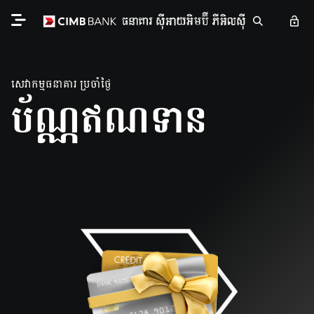
សេវាកម្មធនាគារ ប្រចាំថ្ងៃ
ប័ណ្ណឥណទាន