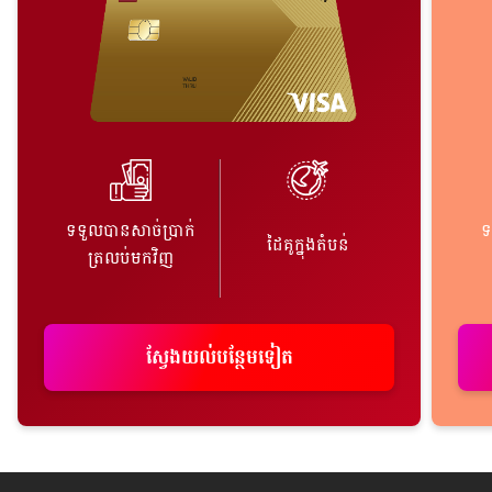
ទទួលបានសាច់ប្រាក់
ទ
ដៃគូក្នុងតំបន់
ត្រលប់មកវិញ
ស្វែងយល់​បន្ថែម​ទៀត