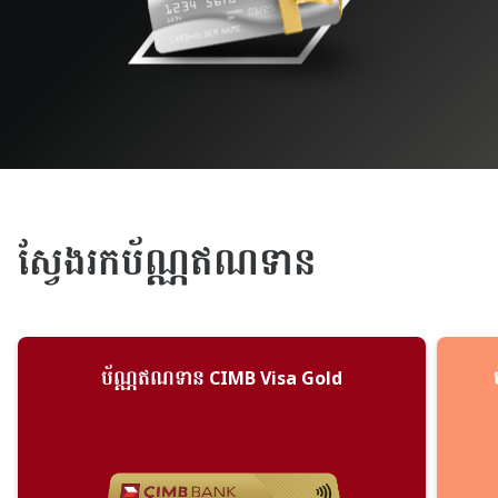
ស្វែងរកប័ណ្ណឥណទាន
ប័ណ្ណឥណទាន CIMB Visa Gold