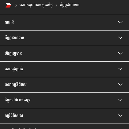
សេវាកម្មធនាគារ ប្រចាំថ្ងៃ
ប័ណ្ណឥណទាន
គណនី
គណនីកុមារ
ប័ណ្ណឥណទាន
គណនីបញ្ញើសំចៃ
គណនីសន្សំជាប្រាក់រៀល
ប័ណ្ណឥណទាន CIMB Visa Gold
គណនីបញ្ញើ មានកាលកំណត់
ហិរញ្ញប្បទាន
ប័ណ្ណឥណទាន CIMB PREFERRED VISA PLATINUM
គណនីបញ្ញើ មានកាលកំណត់ ប្រាក់រៀល
បទប្បញ្ញត្តិ និងលក្ខខណ្ឌរបស់ម្ចាស់ប័ណ្ណ
ឥណទានគេហដ្ឋាន
គណនីចរន្តរូបិយប័ណ្ណបរទេស
សេវា​ផ្ទេរ​ប្រាក់
ឥណទានរថយន្ត
គណនីបញ្ញើមានកាលកំណត់ រូបិយប័ណ្ណបរទេស
ឥណទានបុគ្គល
គណនីសន្សំវៃឆ្លាត
សេវាផ្ទេរប្រាក់ Telegraph
ឥណទានប្រាក់បៀវត្ស
គណនីប្រាក់បៀវត្សវៃឆ្លាត
សេវាកម្មឌីជីថល
ឥណទានកែលម្អគេហដ្ឋាន
គណនី Prime
សេវាធនាគារដោយខ្លួនឯង
ជំនួយ និង ការគាំទ្រ
អត្រា និង ការបង់ប្រាក់
កម្មវិធីពិសេស
សំណួរ ដែលសួរញឹកញាប់
ទំនាក់ទំនងយើងខ្ញុំ
កម្មវិធីពិសេសថ្មីៗ