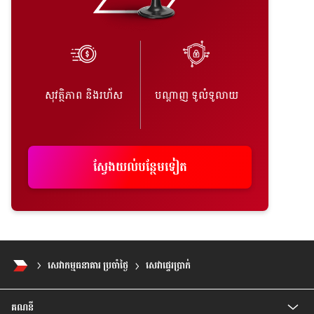
សុវត្ថិភាព និងរហ័ស
បណ្តាញ ទូលំទូលាយ
ស្វែងយល់​បន្ថែម​ទៀត
សេវាកម្មធនាគារ ប្រចាំថ្ងៃ
សេវា​ផ្ទេរ​ប្រាក់
គណនី