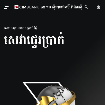
សេវាកម្មធនាគារ ប្រចាំថ្ងៃ
សេវា​ផ្ទេរ​ប្រាក់