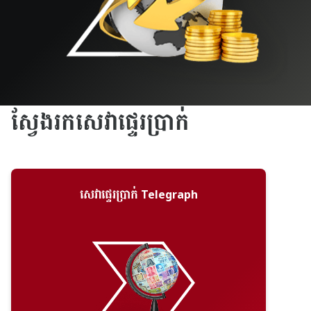
ស្វែង​រក​សេវា​ផ្ទេរ​ប្រាក់
សេវាផ្ទេរប្រាក់ Telegraph