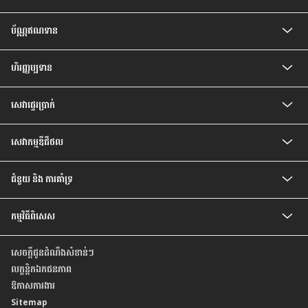
គណនីកុមារ
ប័ណ្ណឥណទាន
គណនីបញ្ញើសំចៃ
គណនីសន្សំជាប្រាក់រៀល
ប័ណ្ណឥណទាន CIMB Visa Gold
គណនីបញ្ញើ មានកាលកំណត់
ហិរញ្ញប្បទាន
ប័ណ្ណឥណទាន CIMB PREFERRED VISA PLATINUM
គណនីបញ្ញើ មានកាលកំណត់ ប្រាក់រៀល
បទប្បញ្ញត្តិ និងលក្ខខណ្ឌរបស់ម្ចាស់ប័ណ្ណ
ឥណទានគេហដ្ឋាន
គណនីចរន្តរូបិយប័ណ្ណបរទេស
សេវា​ផ្ទេរ​ប្រាក់
ឥណទានរថយន្ត
គណនីបញ្ញើមានកាលកំណត់ រូបិយប័ណ្ណបរទេស
ឥណទានបុគ្គល
គណនីសន្សំវៃឆ្លាត
សេវាផ្ទេរប្រាក់ Telegraph
ឥណទានប្រាក់បៀវត្ស
គណនីប្រាក់បៀវត្សវៃឆ្លាត
សេវាកម្មឌីជីថល
ឥណទានកែលម្អគេហដ្ឋាន
គណនី Prime
សេវាធនាគារដោយខ្លួនឯង
ជំនួយ និង ការគាំទ្រ
អត្រា និង ការបង់ប្រាក់
កម្មវិធីពិសេស
សំណួរ ដែលសួរញឹកញាប់
ទំនាក់ទំនងយើងខ្ញុំ
កម្មវិធីពិសេសថ្មីៗ
មកកាន់ទីតាំងយើងខ្ញុំ
សេចក្តីជូនដំណឹងសំខាន់ៗ
កម្មវិធីពិសេស សម្រាប់ប័ណ្ណឥណទាន
គោលការណ៍ ស្តីពីការផ្តល់ តម្លៃដល់អតិថិជន ដោយស្មើភាពគ្នា
លក្ខន្តិកឯកជនភាព
របាយការណ៍ប្រចាំឆ្នាំ
ឱកាសការងារ
Sitemap