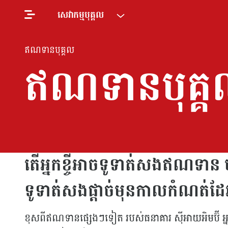
សេវាកម្មបុគ្គល
ឥណទានបុគ្គល
ឥណទានបុគ្
តើអ្នកខ្ចីអាចទូទាត់សងឥណទាន
ទូទាត់សងផ្តាច់មុនកាលកំណត់ដែ
ខុសពីឥណទានផ្សេងៗទៀត របស់ធនាគារ ស៊ីអាយអិមប៊ី 