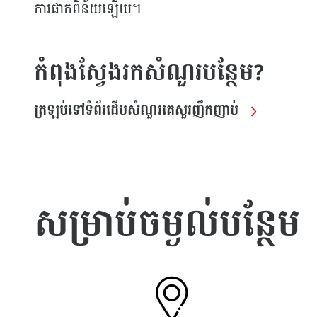
ការផាកពិន័យឡើយ។
កំពុងស្វែងរកសំណួរបន្ថែម?
ត្រឡប់ទៅទំព័រដើមសំណួរគេសួរញឹកញាប់
សម្រាប់ចម្ងល់បន្ថែម