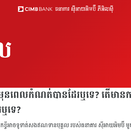
គល
 មុនពេលកំណត់បានដែរឬទេ? តើមានកា
រឬទេ?
អ្នកខ្ចីអាចទូទាត់សងឥណទានបុគ្គល របស់ធនាគារ ស៊ីអាយអិ