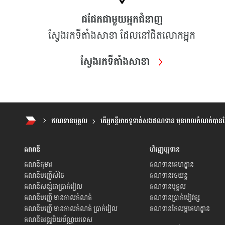
ជជែកជាមួយអ្នកជំនាញ
ស្វែងរកទីតាំងសាខា ដែលនៅជិតលោកអ្នក
ស្វែងរកទីតាំងសាខា
ឥណទានបុគ្គល
តើអ្នកខ្ចីអាចទូទាត់សងឥណទាន មុនពេលកំណត់បានដ
គណនី
ហិរញ្ញប្បទាន
គណនីកុមារ
ឥណទានគេហដ្ឋាន
គណនីបញ្ញើសំចៃ
ឥណទានរថយន្ត
គណនីសន្សំជាប្រាក់រៀល
ឥណទានបុគ្គល
គណនីបញ្ញើ មានកាលកំណត់
ឥណទានប្រាក់បៀវត្ស
គណនីបញ្ញើ មានកាលកំណត់ ប្រាក់រៀល
ឥណទានកែលម្អគេហដ្ឋាន
គណនីចរន្តរូបិយប័ណ្ណបរទេស