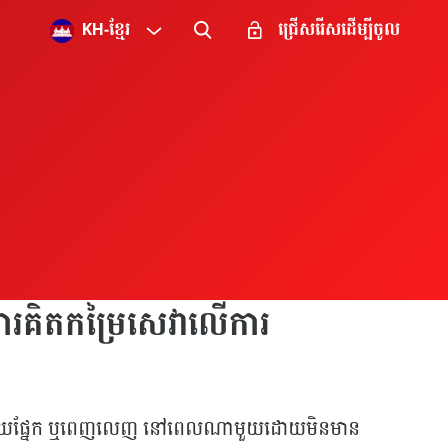
KH
-
ខ្មែរ
ជ្រើសរើសដើម្បីចូល
រគិតកម្រៃសេវាលើការ
មប៊ី មួយផ្នែក ឬពេញលេញ នៅពេលណាមួយដោយមិនមាន