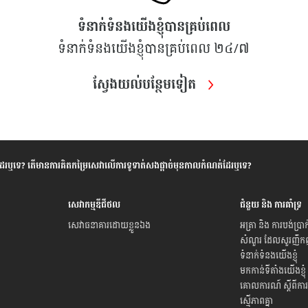
ទំនាក់ទំនងយើងខ្ញុំបានគ្រប់ពេល
ទំនាក់ទំនងយើងខ្ញុំបានគ្រប់ពេល ២៤/៧
ស្វែងយល់​បន្ថែម​ទៀត
ែរឬទេ? តើមានការគិតកម្រៃសេវាលើការទូទាត់សងផ្តាច់មុនកាលកំណត់ដែរឬទេ?
សេវាកម្មឌីជីថល
ជំនួយ និង ការគាំទ្រ
សេវាធនាគារដោយខ្លួនឯង
អត្រា និង ការបង់ប្រាក
សំណួរ ដែលសួរញឹក
ទំនាក់ទំនងយើងខ្ញុំ
មកកាន់ទីតាំងយើងខ្ញុំ
គោលការណ៍ ស្តីពីការ
ស្មើភាពគ្នា