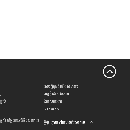
សេចក្តីជូនដំណឹងសំខាន់ៗ
លក្ខន្តិកឯកជនភាព
់
ញាប់
ឱកាសការងារ
Sitemap
ផ្តល់ តម្លៃដល់អតិថិជន ដោយ
ភ្ជាប់ទៅគេហទំព័រសាកល