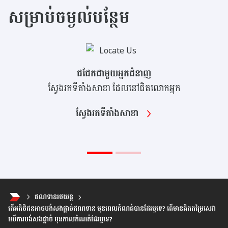
សម្រាប់ចម្ងល់បន្ថែម
ជជែកជាមួយអ្នកជំនាញ
ស្វែងរកទីតាំងសាខា ដែលនៅជិតលោកអ្នក
ស្វែងរកទីតាំងសាខា
ឥណទានរថយន្ត
តើអតិថិជនអាចបង់សងផ្តាច់ឥណទាន មុនពេលកំណត់បានដែរឬទេ? តើមានគិតកម្រៃសេវា
លើការបង់សងផ្តាច់ មុនកាលកំណត់ដែរឬទេ?