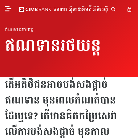
ឥណទានរថយន្ត
ឥណទានរថយន្ត
តើអតិថិជនអាចបង់សងផ្តាច់
ឥណទាន មុនពេលកំណត់បាន
ដែរឬទេ? តើមានគិតកម្រៃសេវា
លើការបង់សងផ្តាច់ មុនកាល