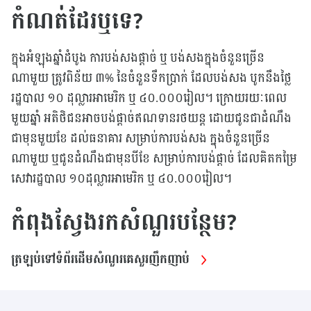
កំណត់ដែរឬទេ?
ក្នុងអំឡុងឆ្នាំដំបូង ការបង់សងផ្តាច់ ឬ បង់សងក្នុងចំនួនច្រើន
ណាមួយ ត្រូវពិន័យ ៣% នៃចំនួនទឹកប្រាក់ ដែលបង់សង បូកនឹងថ្លៃ
រដ្ឋបាល ១០ ដុល្លារអាមេរិក ឬ ៤០.០០០រៀល។ ក្រោយរយៈពេល
មួយឆ្នាំ អតិថិជនអាចបង់ផ្តាច់ឥណទានរថយន្ត ដោយជូនជាដំណឹង
ជាមុនមួយខែ ដល់ធនាគារ សម្រាប់ការបង់សង ក្នុងចំនួនច្រើន
ណាមួយ ឬជូនដំណឹងជាមុនបីខែ សម្រាប់ការបង់ផ្តាច់ ដែលគិតកម្រៃ
សេវារដ្ឋបាល ១០ដុល្លារអាមេរិក ឬ ៤០.០០០រៀល។
កំពុងស្វែងរកសំណួរបន្ថែម?
ត្រឡប់ទៅទំព័រដើមសំណួរគេសួរញឹកញាប់