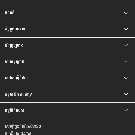
គណនី
គណនីកុមារ
ប័ណ្ណឥណទាន
គណនីបញ្ញើសំចៃ
គណនីសន្សំជាប្រាក់រៀល
ប័ណ្ណឥណទាន CIMB Visa Gold
គណនីបញ្ញើ មានកាលកំណត់
ហិរញ្ញប្បទាន
ប័ណ្ណឥណទាន CIMB PREFERRED VISA PLATINUM
គណនីបញ្ញើ មានកាលកំណត់ ប្រាក់រៀល
បទប្បញ្ញត្តិ និងលក្ខខណ្ឌរបស់ម្ចាស់ប័ណ្ណ
ឥណទានគេហដ្ឋាន
គណនីចរន្តរូបិយប័ណ្ណបរទេស
សេវា​ផ្ទេរ​ប្រាក់
ឥណទានរថយន្ត
គណនីបញ្ញើមានកាលកំណត់ រូបិយប័ណ្ណបរទេស
ឥណទានបុគ្គល
គណនីសន្សំវៃឆ្លាត
សេវាផ្ទេរប្រាក់ Telegraph
ឥណទានប្រាក់បៀវត្ស
គណនីប្រាក់បៀវត្សវៃឆ្លាត
សេវាកម្មឌីជីថល
ឥណទានកែលម្អគេហដ្ឋាន
គណនី Prime
សេវាធនាគារដោយខ្លួនឯង
ជំនួយ និង ការគាំទ្រ
អត្រា និង ការបង់ប្រាក់
កម្មវិធីពិសេស
សំណួរ ដែលសួរញឹកញាប់
ទំនាក់ទំនងយើងខ្ញុំ
កម្មវិធីពិសេសថ្មីៗ
មកកាន់ទីតាំងយើងខ្ញុំ
សេចក្តីជូនដំណឹងសំខាន់ៗ
កម្មវិធីពិសេស សម្រាប់ប័ណ្ណឥណទាន
គោលការណ៍ ស្តីពីការផ្តល់ តម្លៃដល់អតិថិជន ដោយស្មើភាពគ្នា
លក្ខន្តិកឯកជនភាព