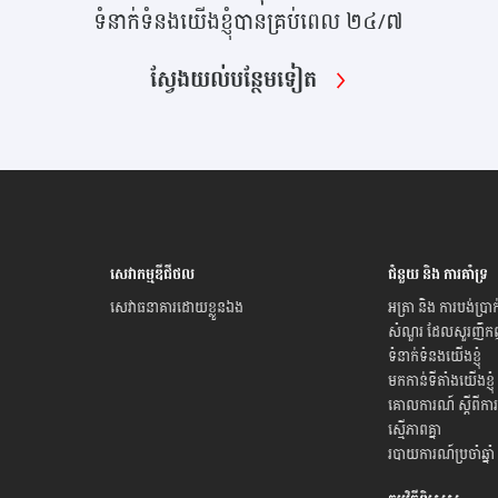
ទំនាក់ទំនងយើងខ្ញុំបានគ្រប់ពេល ២៤/៧
ស្វែងយល់​បន្ថែម​ទៀត
សេវាកម្មឌីជីថល
ជំនួយ និង ការគាំទ្រ
សេវាធនាគារដោយខ្លួនឯង
អត្រា និង ការបង់ប្រាក
សំណួរ ដែលសួរញឹក
ទំនាក់ទំនងយើងខ្ញុំ
មកកាន់ទីតាំងយើងខ្ញុំ
គោលការណ៍ ស្តីពីការ
ស្មើភាពគ្នា
របាយការណ៍ប្រចាំឆ្នាំ