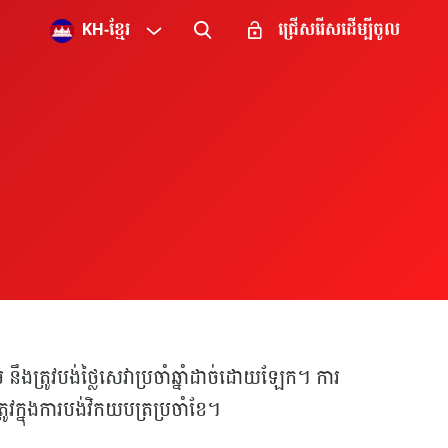
KH
-
ខ្មែរ
ជ្រើសរើសដើម្បីចូល
ឹងត្រូវបង់ថ្លៃសេវាប្រចាំឆ្នាំដាច់ដោយឡែក។ ការ
្នុងការបង់វិកយបត្រប្រចាំខែ។