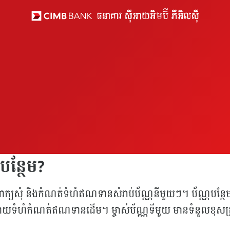
ណបន្ថែម?
ាក្យសុំ និងកំណត់ទំហំឥណទានសំរាប់ប័ណ្ណនីមួយៗ។ ប័ណ្ណបន្ថែម ន
យទំហំកំណត់ឥណទានដើម។ ម្ចាស់ប័ណ្ណទីមួយ មានទំនួលខុសត្រូវក