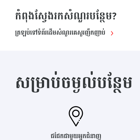
កំពុងស្វែងរកសំណួរបន្ថែម?
ត្រឡប់ទៅទំព័រដើមសំណួរគេសួរញឹកញាប់
សម្រាប់ចម្ងល់បន្ថែម
ជជែកជាមួយអ្នកជំនាញ