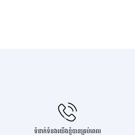
ទំនាក់ទំនងយើងខ្ញុំបានគ្រប់ពេល