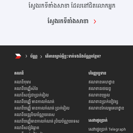
ស្វែងរកទីតាំងសាខា ដែលនៅជិតលោកអ្នក
ស្វែងរកទីតាំងសាខា
ប័ណ្ណ
តើមានច្បាប់អ្វីខ្លះទាក់ទងនឹងប័ណ្ណបន្ថែម?
គណនី
ហិរញ្ញប្បទាន
គណនីកុមារ
ឥណទានគេហដ្ឋាន
គណនីបញ្ញើសំចៃ
ឥណទានរថយន្ត
គណនីសន្សំជាប្រាក់រៀល
ឥណទានបុគ្គល
គណនីបញ្ញើ មានកាលកំណត់
ឥណទានប្រាក់បៀវត្ស
គណនីបញ្ញើ មានកាលកំណត់ ប្រាក់រៀល
ឥណទានកែលម្អគេហដ្ឋាន
គណនីចរន្តរូបិយប័ណ្ណបរទេស
សេវា​ផ្ទេរ​ប្រាក់
គណនីបញ្ញើមានកាលកំណត់ រូបិយប័ណ្ណបរទេស
គណនីសន្សំវៃឆ្លាត
សេវាផ្ទេរប្រាក់ Telegraph