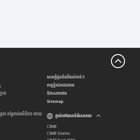
សេចក្តីជូនដំណឹងសំខាន់ៗ
លក្ខន្តិកឯកជនភាព
់
ញាប់
ឱកាសការងារ
Sitemap
ផ្តល់ តម្លៃដល់អតិថិជន ដោយ
ភ្ជាប់ទៅគេហទំព័រសាកល
CIMB
CIMB Islamic