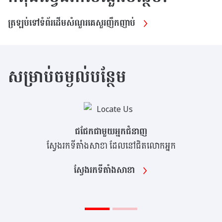
ត្រឡប់ទៅទំព័រដើមសំណួរគេសួរញឹកញាប់
សម្រាប់ចម្ងល់បន្ថែម
ជជែកជាមួយអ្នកជំនាញ
ស្វែងរកទីតាំងសាខា ដែលនៅជិតលោកអ្នក
ស្វែងរកទីតាំងសាខា