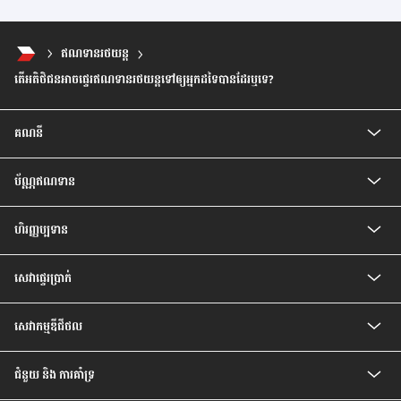
ឥណទានរថយន្ត
តើអតិថិជនអាចផ្ទេរឥណទានរថយន្តទៅឲ្យអ្នកដទៃបានដែរឬទេ?
គណនី
គណនីកុមារ
ប័ណ្ណឥណទាន
គណនីបញ្ញើសំចៃ
គណនីសន្សំជាប្រាក់រៀល
ប័ណ្ណឥណទាន CIMB Visa Gold
គណនីបញ្ញើ មានកាលកំណត់
ហិរញ្ញប្បទាន
ប័ណ្ណឥណទាន CIMB PREFERRED VISA PLATINUM
គណនីបញ្ញើ មានកាលកំណត់ ប្រាក់រៀល
បទប្បញ្ញត្តិ និងលក្ខខណ្ឌរបស់ម្ចាស់ប័ណ្ណ
ឥណទានគេហដ្ឋាន
គណនីចរន្តរូបិយប័ណ្ណបរទេស
សេវា​ផ្ទេរ​ប្រាក់
ឥណទានរថយន្ត
គណនីបញ្ញើមានកាលកំណត់ រូបិយប័ណ្ណបរទេស
ឥណទានបុគ្គល
គណនីសន្សំវៃឆ្លាត
សេវាផ្ទេរប្រាក់ Telegraph
ឥណទានប្រាក់បៀវត្ស
គណនីប្រាក់បៀវត្សវៃឆ្លាត
សេវាកម្មឌីជីថល
ឥណទានកែលម្អគេហដ្ឋាន
គណនី Prime
សេវាធនាគារដោយខ្លួនឯង
ជំនួយ និង ការគាំទ្រ