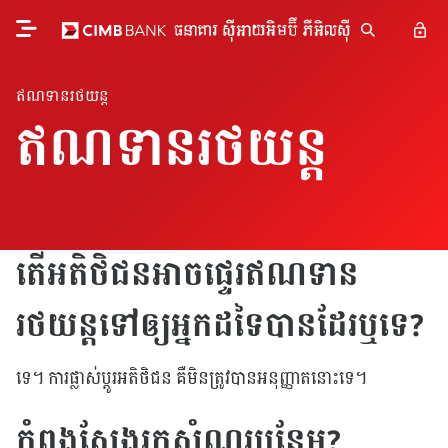
ឥណទានរថយន្ត
ឥណទានរថយន្ត
តើអតិថិជនអាចផ្ទេរឥណទាន
រថយន្តទៅឲ្យអ្នកដទៃបានដែរឬទេ?
ទេ។ ការផ្លាស់ប្តូរអតិថិជន គឺមិនត្រូវបានអនុញ្ញាតនោះទេ។
កំពុងស្វែងរកសំណួរបន្ថែម?