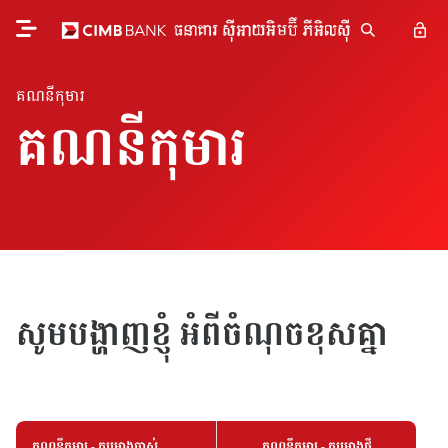
គណនីកុមារ
គណនីកុមារ
សូមបង្ហាញខ្ញុំ អំពីចំណុចខុសគ្នា
គណនីកុមារ - គម្រោងចាស់
គណនីកុមារ - គម្រោងថ្មី