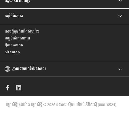
ជំនួយ និង ការគាំទ្រ
អត្រា និង ការបង់ប្រាក់
កម្មវិធីពិសេស
សំណួរ ដែលសួរញឹកញាប់
ទំនាក់ទំនងយើងខ្ញុំ
កម្មវិធីពិសេសថ្មីៗ
មកកាន់ទីតាំងយើងខ្ញុំ
សេចក្តីជូនដំណឹងសំខាន់ៗ
កម្មវិធីពិសេស សម្រាប់ប័ណ្ណឥណទាន
គោលការណ៍ ស្តីពីការផ្តល់ តម្លៃដល់អតិថិជន ដោយស្មើភាពគ្នា
លក្ខន្តិកឯកជនភាព
របាយការណ៍ប្រចាំឆ្នាំ
ឱកាសការងារ
Sitemap
ភ្ជាប់ទៅគេហទំព័រសាកល
CIMB
CIMB Islamic
CIMB Bank (MY)
CIMB Bank (SG)
CIMB Niaga
រក្សាសិទ្ធិគ្រប់យ៉ាង រក្សាសិទ្ធិ © 2026 ធនាគារ ស៊ីអាយអិមប៊ី ភីអិលស៊ី (00010524)
CIMB Thai
CIMB Bank (VN)
CIMB Bank (PH)