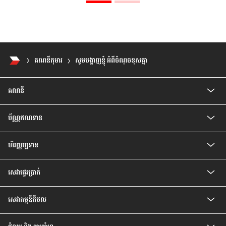
គណនីកុមារ
សូមបង្ហាញខ្ញុំ អំពីចំណុចខុសគ្នា
គណនី
គណនីកុមារ
ប័ណ្ណឥណទាន
គណនីបញ្ញើសំចៃ
គណនីសន្សំជាប្រាក់រៀល
ប័ណ្ណឥណទាន CIMB Visa Gold
គណនីបញ្ញើ មានកាលកំណត់
ហិរញ្ញប្បទាន
ប័ណ្ណឥណទាន CIMB PREFERRED VISA PLATINUM
គណនីបញ្ញើ មានកាលកំណត់ ប្រាក់រៀល
បទប្បញ្ញត្តិ និងលក្ខខណ្ឌរបស់ម្ចាស់ប័ណ្ណ
ឥណទានគេហដ្ឋាន
គណនីចរន្តរូបិយប័ណ្ណបរទេស
សេវា​ផ្ទេរ​ប្រាក់
ឥណទានរថយន្ត
គណនីបញ្ញើមានកាលកំណត់ រូបិយប័ណ្ណបរទេស
ឥណទានបុគ្គល
គណនីសន្សំវៃឆ្លាត
សេវាផ្ទេរប្រាក់ Telegraph
ឥណទានប្រាក់បៀវត្ស
គណនីប្រាក់បៀវត្សវៃឆ្លាត
សេវាកម្មឌីជីថល
ឥណទានកែលម្អគេហដ្ឋាន
គណនី Prime
សេវាធនាគារដោយខ្លួនឯង