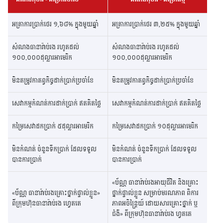
អត្រាការប្រាក់ថេរ ១,៦៨% ក្នុងមួយឆ្នាំ
អត្រាការប្រាក់ថេរ ៣,២៥% ក្នុងមួយឆ្នាំ
សំណងធានារ៉ាប់រង រហូតដល់
សំណងធានារ៉ាប់រង រហូតដល់
១០០.០០០ដុល្លារអាមេរិក
១០០.០០០ដុល្លារអាមេរិក
មិនតម្រូវកាតព្វកិច្ចដាក់ប្រាក់ប្រចាំខែ
មិនតម្រូវកាតព្វកិច្ចដាក់ប្រាក់ប្រចាំខែ
សេវាកម្មកំណត់ការដាក់ប្រាក់ ឥតគិតថ្លៃ
សេវាកម្មកំណត់ការដាក់ប្រាក់ ឥតគិតថ្លៃ
កម្រៃសេវាដកប្រាក់ ៥ដុល្លារអាមេរិក
កម្រៃសេវាដកប្រាក់ ១០ដុល្លារអាមេរិក
មិនកំណត់​ ចំនួនទឹកប្រាក់ ដែលទទួល
មិនកំណត់​ ចំនួនទឹកប្រាក់ ដែលទទួល
បានការប្រាក់
បានការប្រាក់
«ប័ណ្ណ ធានារ៉ាប់រងអាយុជីវិត និងគ្រោះ
«ប័ណ្ណ ធានារ៉ាប់រងគ្រោះថ្នាក់ផ្ទាល់ខ្លួន»
ថ្នាក់ផ្ទាល់ខ្លួន សម្រាប់មរណភាព ពិការ
ពីក្រុមហ៊ុនធានារ៉ាប់រង ហ្វេតតេ
ភាពអចិន្ត្រៃយ៍ ដោយសារគ្រោះថ្នាក់ ឬ
ជំងឺ» ពីក្រុមហ៊ុនធានារ៉ាប់រង ហ្វតតេ