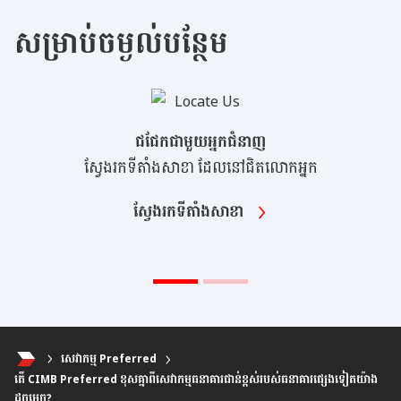
សម្រាប់ចម្ងល់បន្ថែម
ជជែកជាមួយអ្នកជំនាញ
ស្វែងរកទីតាំងសាខា ដែលនៅជិតលោកអ្នក
ស្វែងរកទីតាំងសាខា
សេវាកម្ម Preferred
តើ CIMB Preferred ខុសគ្នាពីសេវាកម្មធនាគារជាន់ខ្ពស់របស់ធនាគារផ្សេងទៀតយ៉ាង
ដូចម្តេច?