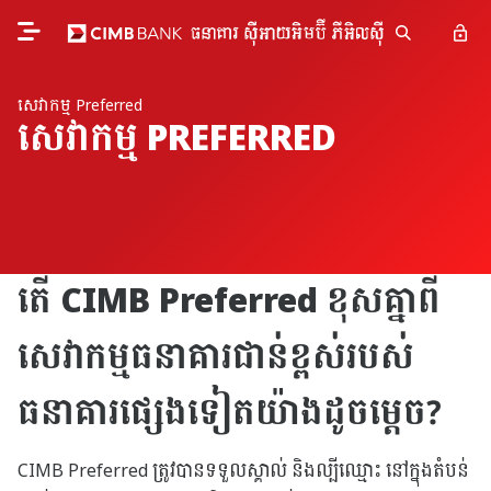
សេវាកម្ម Preferred
សេវាកម្ម PREFERRED
តើ CIMB Preferred ខុសគ្នាពី
សេវាកម្មធនាគារជាន់ខ្ពស់របស់
ធនាគារផ្សេងទៀតយ៉ាងដូចម្តេច?
CIMB Preferred ត្រូវបានទទួលស្គាល់ និងល្បីឈ្មោះ នៅក្នុងតំបន់