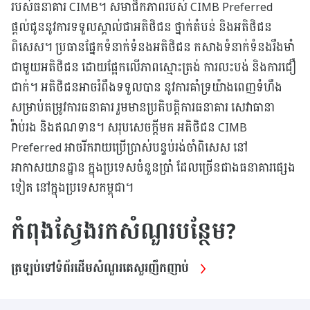
របស់ធនាគារ CIMB។ សមាជិកភាពរបស់ CIMB Preferred
ផ្តល់ជូននូវការទទួលស្គាល់ជាអតិថិជន ថ្នាក់តំបន់ និងអតិថិជន
ពិសេស។ ប្រធានផ្នែកទំនាក់ទំនងអតិថិជន កសាងទំនាក់ទំនងរឹងមាំ
ជាមួយអតិថិជន ដោយផ្អែកលើភាពស្មោះត្រង់ ការលះបង់ និងការជឿ
ជាក់។ អតិថិជនអាចរំពឹងទទួលបាន នូវការគាំទ្រយ៉ាងពេញទំហឹង
សម្រាប់តម្រូវការធនាគារ រួមមានប្រតិបត្តិការធនាគារ សេវាធានា
រ៉ាប់រង និងឥណទាន។ សរុបសេចក្តីមក អតិថិជន CIMB
Preferred អាចរីករាយប្រើប្រាស់បន្ទប់រង់ចាំពិសេស នៅ
អាកាសយានដ្ឋាន ក្នុងប្រទេសចំនួនប្រាំ ដែលច្រើនជាងធនាគារផ្សេង
ទៀត នៅក្នុងប្រទេសកម្ពុជា។
កំពុងស្វែងរកសំណួរបន្ថែម?
ត្រឡប់ទៅទំព័រដើមសំណួរគេសួរញឹកញាប់