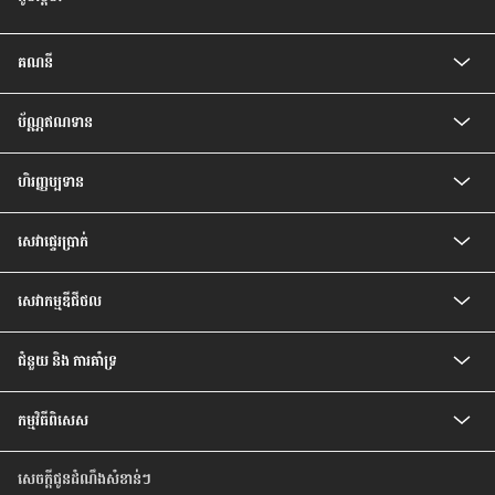
គណនី
គណនីកុមារ
ប័ណ្ណឥណទាន
គណនីបញ្ញើសំចៃ
គណនីសន្សំជាប្រាក់រៀល
ប័ណ្ណឥណទាន CIMB Visa Gold
គណនីបញ្ញើ មានកាលកំណត់
ហិរញ្ញប្បទាន
ប័ណ្ណឥណទាន CIMB PREFERRED VISA PLATINUM
គណនីបញ្ញើ មានកាលកំណត់ ប្រាក់រៀល
បទប្បញ្ញត្តិ និងលក្ខខណ្ឌរបស់ម្ចាស់ប័ណ្ណ
ឥណទានគេហដ្ឋាន
គណនីចរន្តរូបិយប័ណ្ណបរទេស
សេវា​ផ្ទេរ​ប្រាក់
ឥណទានរថយន្ត
គណនីបញ្ញើមានកាលកំណត់ រូបិយប័ណ្ណបរទេស
ឥណទានបុគ្គល
គណនីសន្សំវៃឆ្លាត
សេវាផ្ទេរប្រាក់ Telegraph
ឥណទានប្រាក់បៀវត្ស
គណនីប្រាក់បៀវត្សវៃឆ្លាត
សេវាកម្មឌីជីថល
ឥណទានកែលម្អគេហដ្ឋាន
គណនី Prime
សេវាធនាគារដោយខ្លួនឯង
ជំនួយ និង ការគាំទ្រ
អត្រា និង ការបង់ប្រាក់
កម្មវិធីពិសេស
សំណួរ ដែលសួរញឹកញាប់
ទំនាក់ទំនងយើងខ្ញុំ
កម្មវិធីពិសេសថ្មីៗ
មកកាន់ទីតាំងយើងខ្ញុំ
សេចក្តីជូនដំណឹងសំខាន់ៗ
កម្មវិធីពិសេស សម្រាប់ប័ណ្ណឥណទាន