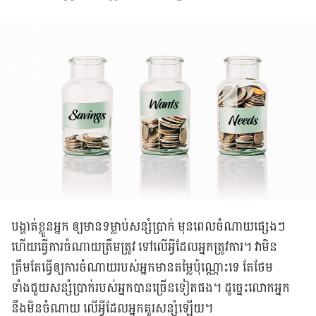
បង្ហាត់ខ្លួនអ្នក ឲ្យមានទម្លាប់សន្សំប្រាក់ មុនពេលចំណាយផ្សេងៗ
ហើយធ្វើការចំណាយត្រឹមត្រូវ ទៅលើអ្វីដែលអ្នកត្រូវការ។ វាមិន
ត្រឹមតែធ្វើឲ្យការចំណាយរបស់អ្នកមានតម្លៃប៉ុណ្ណោះទេ តែថែម
ទាំងជួយសន្សំប្រាក់របស់អ្នកបានច្រើនទៀតផង។ ដូច្នេះលោកអ្នក
នឹងមិនចំណាយ លើអ្វីដែលអ្នកគួរសន្សំឡើយ។