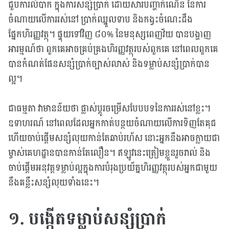
ជួបការលំបាក ក្នុងការសន្សំប្រាក់ ដោយសារបញ្ហាកំណើន នៃការ
ចំណាយលើការរស់នៅ ប្រាក់ឈ្នួលទាប និងកង្វះចំណេះដឹង
ផ្នែកហិរញ្ញវត្ថុ។ ផ្ទុយទៅវិញ ៨០% នៃមនុស្សពេញវ័យ បានបង្ហាញ
អារម្មណ៍ថា ពួកគេអាចគ្រប់គ្រងហិរញ្ញវត្ថុរបស់ពួកគេ នៅពេលពួកគេ
បានកំណត់ផែនសន្សំប្រាក់ច្បាស់លាស់ និងទម្លាប់សន្សំប្រាក់បាន
ល្អ។
ជាធម្មតា វាមានន័យថា ផ្លាស់ប្តូរចម្រើសបែបបទនៃការរស់នៅខ្លះ។
ឧទាហរណ៍ នៅពេលដែលអ្នកកាត់បន្ថយចំណាយលើការទិញតែគុជ
ហើយចាប់ផ្តើមសន្សំលុយកាន់តែឆាប់រហ័ស នោះអ្នកនឹងអាចក្លាយជា
ម្ចាស់គេហដ្ឋានបានកាន់តែលឿន។ ឥឡូវនេះត្រៀមខ្លួនរួចរាល់ និង
ចាប់ផ្តើមអនុវត្តទម្លាប់ល្អក្នុងការបំរុងប្រយ័ត្នហិរញ្ញវត្ថុរបស់អ្នកជាមួយ
នឹងគន្លឺះសន្សំលុយទាំងនេះ។
១. បង្កើតទម្លាប់សន្សំប្រាក់