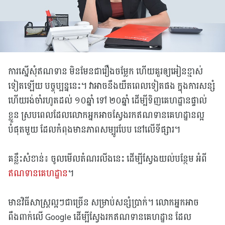
ការស្នើសុំឥណទាន មិនមែនជារឿងចម្លែក ហើយគួរឲ្យអៀនខ្មាស់
ទៀតឡើយ បច្ចុប្បន្ននេះ។ វាអាចនឹងយឺតពេលទៀតផង ក្នុងការសន្សំ
ហើយរង់ចាំរហូតដល់ ១០ឆ្នាំ ទៅ ២០ឆ្នាំ ដើម្បីទិញគេហដ្ឋានផ្ទាល់
ខ្លួន ស្របពេលដែលលោកអ្នកអាចស្វែងរកឥណទានគេហដ្ឋានល្អ
បំផុតមួយ ដែលកំពុងមានភាពសម្បូរបែប នៅលើទីផ្សារ។
គន្លឹះសំខាន់៖ ចូលមើលតំណរលីងនេះ ដើម្បីស្វែងយល់បន្ថែម អំពី
ឥណទានគេហដ្ឋាន
។
មានវិធីសាស្រ្តល្អៗជាច្រើន សម្រាប់សន្សំប្រាក់។ លោកអ្នកអាច
ពឹងពាក់លើ Google ដើម្បីស្វែងរកឥណទានគេហដ្ឋាន ដែល