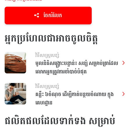
ចែករំលែក
អ្នកប្រហែលជាអាចចូលចិត្ត
វិធីសាស្រ្តសន្សំ
មូលនិធិសង្គ្រោះបន្ទាន់៖ សន្សំ សម្រាប់គ្រាដែល
លោកអ្នកត្រូវការចាំបាច់បំផុត
វិធីសាស្រ្តសន្សំ
គន្លឹះ ៦ចំណុច ដើម្បីកាត់បន្ថយចំណាយ ក្នុង
គេហដ្ឋាន
ផលិតផលដែលទាក់ទង សម្រាប់