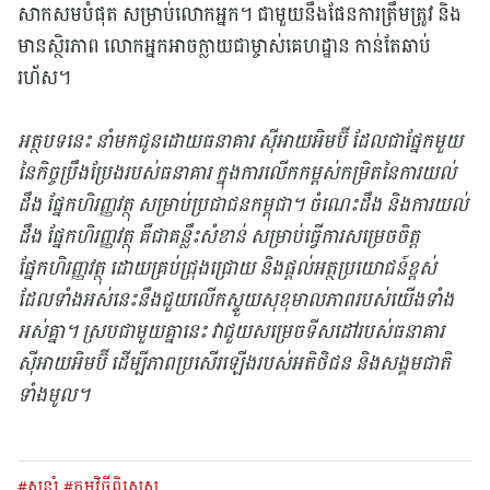
សាកសមបំផុត សម្រាប់លោកអ្នក។ ជាមួយនឹងផែនការត្រឹមត្រូវ និង
មានស្ថិរភាព លោកអ្នកអាចក្លាយជាម្ចាស់គេហដ្ឋាន កាន់តែឆាប់
រហ័ស។
អត្ថបទនេះ នាំមកជូនដោយធនាគារ ស៊ីអាយអិមប៊ី ដែលជាផ្នែកមួយ
នៃកិច្ចប្រឹងប្រែងរបស់ធនាគារ ក្នុងការលើកកម្ពស់កម្រិតនៃការយល់
ដឹង ផ្នែកហិរញ្ញវត្ថុ សម្រាប់ប្រជាជនកម្ពុជា។ ចំណេះដឹង និងការយល់
ដឹង ផ្នែកហិរញ្ញវត្ថុ គឺជាគន្លឹះសំខាន់ សម្រាប់ធ្វើការសម្រេចចិត្ត
ផ្នែកហិរញ្ញវត្ថុ ដោយគ្រប់ជ្រុងជ្រោយ និងផ្តល់អត្ថប្រយោជន៍ខ្ពស់
ដែលទាំងអស់នេះនឹងជួយលើកស្ទួយសុខុមាលភាពរបស់យើងទាំង
អស់គ្នា។ ស្របជាមួយគ្នានេះ វាជួយសម្រេចទីសដៅរបស់ធនាគារ
ស៊ីអាយអិមប៊ី ដើម្បីភាពប្រសើរឡើងរបស់អតិថិជន និងសង្គមជាតិ
ទាំងមូល។
#សន្សំ
#កម្មវិធីពិសេស