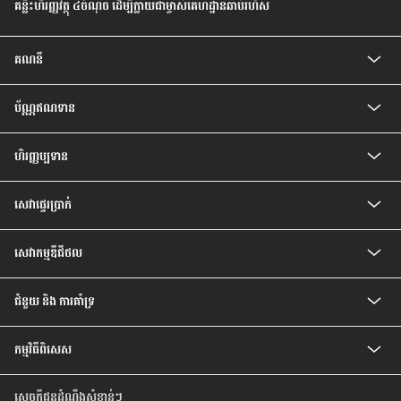
គន្លឹះហិរញ្ញវត្ថុ ៤ចំណុច ដើម្បីក្លាយជាម្ចាស់គេហដ្ឋានឆាប់រហ័ស
គណនី
គណនីកុមារ
ប័ណ្ណឥណទាន
គណនីបញ្ញើសំចៃ
គណនីសន្សំជាប្រាក់រៀល
ប័ណ្ណឥណទាន CIMB Visa Gold
គណនីបញ្ញើ មានកាលកំណត់
ហិរញ្ញប្បទាន
ប័ណ្ណឥណទាន CIMB PREFERRED VISA PLATINUM
គណនីបញ្ញើ មានកាលកំណត់ ប្រាក់រៀល
បទប្បញ្ញត្តិ និងលក្ខខណ្ឌរបស់ម្ចាស់ប័ណ្ណ
ឥណទានគេហដ្ឋាន
គណនីចរន្តរូបិយប័ណ្ណបរទេស
សេវា​ផ្ទេរ​ប្រាក់
ឥណទានរថយន្ត
គណនីបញ្ញើមានកាលកំណត់ រូបិយប័ណ្ណបរទេស
ឥណទានបុគ្គល
គណនីសន្សំវៃឆ្លាត
សេវាផ្ទេរប្រាក់ Telegraph
ឥណទានប្រាក់បៀវត្ស
គណនីប្រាក់បៀវត្សវៃឆ្លាត
សេវាកម្មឌីជីថល
ឥណទានកែលម្អគេហដ្ឋាន
គណនី Prime
សេវាធនាគារដោយខ្លួនឯង
ជំនួយ និង ការគាំទ្រ
អត្រា និង ការបង់ប្រាក់
កម្មវិធីពិសេស
សំណួរ ដែលសួរញឹកញាប់
ទំនាក់ទំនងយើងខ្ញុំ
កម្មវិធីពិសេសថ្មីៗ
មកកាន់ទីតាំងយើងខ្ញុំ
សេចក្តីជូនដំណឹងសំខាន់ៗ
កម្មវិធីពិសេស សម្រាប់ប័ណ្ណឥណទាន