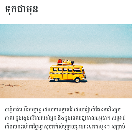
ទុកជាមុន
បង្កើតដំណើរកម្សាន្ត ដោយភាពឆ្លាតវៃ ដោយរៀបចំផែនការវិស្សម
កាល ក្នុងរង្វង់ថវិការរបស់អ្នក និងក្នុងពេលរដូវកាលធម្មតា។ សម្រាប់
ជើងហោះហើរតម្លៃល្អ សូមកក់សំបុត្រយន្តហោះទុកជាមុន។ សម្រាប់