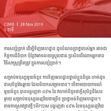
CIMB
❘ 28 Nov 2019
5 នាទី
ការសន្សំប្រាក់ ដើម្បីទិញគេហដ្ឋាន ដូចបំណងប្រាថ្នារបស់អ្នក អាចជា
កិច្ចការដ៏ពិបាក ប៉ុន្តែវាអាចងាយស្រួលជាង ប្រសិនបើលោកអ្នកមាន
វិធីសាស្រ្តត្រឹមត្រូវ ក្នុងការសន្សំប្រាក់។
សម្រាប់មនុស្សមួយចំនួន ការទិញគេហដ្ឋានផ្ទាល់ខ្លួនដំបូង ហាក់ដូច
ជាសុបិន្តវែងឆ្លាយ ដែលពិបាកសម្រេចបាន។ បើតាមរបាយការណ៍
មួយចំនួន បានបង្ហាញថា ៤៩% នៃ វាហាក់បីដូចជាក្តីសុបិន្តដ៏សែន
ឆ្ងាយ សម្រាប់មនុស្សពេញវ័យជាច្រើន ប្រាថ្នាចង់ទិញគេហដ្ឋាន។
តាមការស្រាវជ្រាវថ្មីៗពីPIDM បង្ហាញថា ៤៩% នៃមនុស្សពេញវ័យ