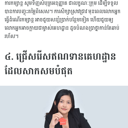
ការកម្សាន្ត សូមទិញសំបុត្រអនុញ្ញាត ជាលក្ខណៈក្រុម ដើម្បីទទួល
បានការបញ្ចុះតម្លៃពិសេស។ ការសិក្សាស្រាវជ្រាវ មុនពេលលោកអ្នក
ធ្វើដំណើរកម្សាន្ត អាចជួយសន្សំប្រាក់បន្ថែមទៀត ហើយជួយឲ្យ
លោកអ្នកអាចក្លាយជាម្ចាស់គេហដ្ឋាន ដូចបំណងប្រាថ្នាកាន់តែឆាប់
រហ័ស។
៤. ជ្រើសរើសឥណទានគេហដ្ឋាន
ដែលសាកសមបំផុត