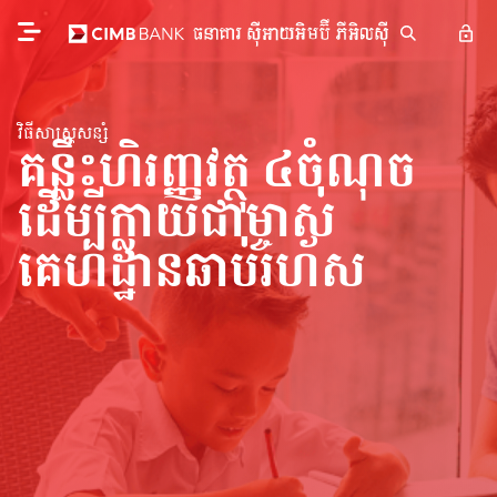
វិធីសាស្រ្តសន្សំ
គន្លឹះហិរញ្ញវត្ថុ ៤ចំណុច
ដើម្បីក្លាយជាម្ចាស់
គេហដ្ឋានឆាប់រហ័ស