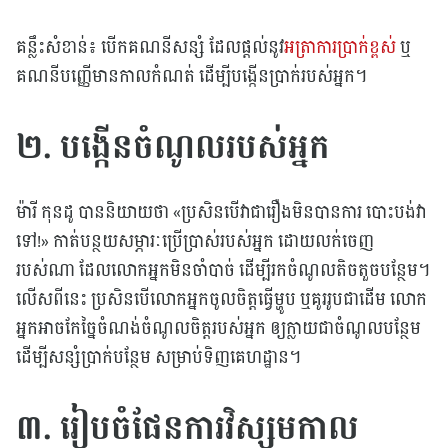
គន្លឹះសំខាន់៖ បើកគណនីសន្សំ ដែលផ្តល់នូវ
អត្រាការប្រាក់ខ្ពស់
ឬ
គណនីបញ្ញើមានកាលកំណត់ ដើម្បីបង្កើនប្រាក់របស់អ្នក។
២. បង្កើនចំណូលរបស់អ្នក
ម៉ារី កុនដូ បាននិយាយថា «ប្រសិនបើវាជារឿងមិនបានការ បោះបង់វា
ទៅ!» កាត់បន្ថយសម្ភារៈប្រើប្រាស់របស់អ្នក ដោយលក់ចេញ
របស់ណា ដែលលោកអ្នកមិនចាំបាច់ ដើម្បីរកចំណូលតិចតួចបន្ថែម។
លើសពីនេះ ប្រសិនបើលោកអ្នកចូលចិត្តធ្វើម្ហូប ឬគូររូបជាដើម លោក
អ្នកអាចកែច្នៃចំណង់ចំណូលចិត្តរបស់អ្នក ឲ្យក្លាយជាចំណូលបន្ថែម
ដើម្បីសន្សំប្រាក់បន្ថែម សម្រាប់ទិញគេហដ្ឋាន។
៣. រៀបចំផែនការវិស្សមកាល