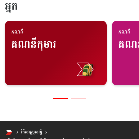
អ្នក
គណនី
គណនី
គណនីកុមារ
គណនី
វិធីសាស្រ្តសន្សំ