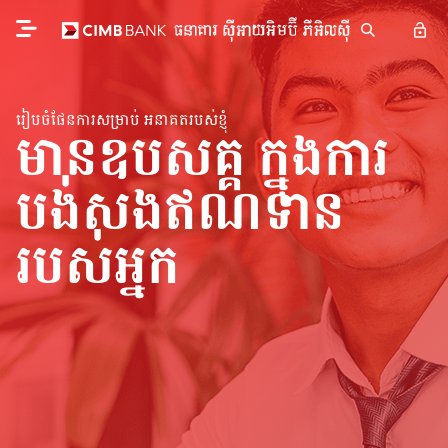
រៀបចំផែនការសម្រាប់ អនាគតរបស់ខ្ញុំ
មានឧបសគ្គ ក្នុងការ
បង់សងឥណទាន
របស់អ្នក