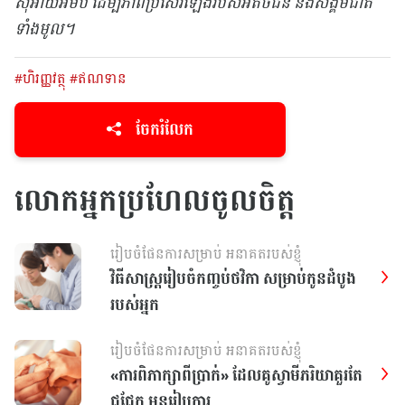
ស៊ីអាយអិមប៊ី ដើម្បីភាពប្រសើរឡើងរបស់អតិថិជន និងសង្គមជាតិ
ទាំងមូល។
#ហិរញ្ញវត្ថុ
#ឥណទាន
ចែករំលែក
លោកអ្នកប្រហែលចូលចិត្ត
រៀបចំផែនការសម្រាប់ អនាគតរបស់ខ្ញុំ
វិធីសាស្រ្តរៀបចំកញ្ចប់ថវិកា សម្រាប់កូនដំបូង
របស់អ្នក
រៀបចំផែនការសម្រាប់ អនាគតរបស់ខ្ញុំ
«ការពិភាក្សាពីប្រាក់» ដែលគូស្វាមីភរិយាគួរតែ
ជជែក មុនរៀបការ