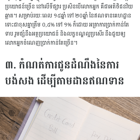
ប្រយោជន៍ច្រើន នៅលើទីផ្សារ ប្រសិនបើលោកអ្នក គឺជាអតិថិជនវ័យ
ឆ្លាត។ សម្រាប់រយៈពេល ១៥ឆ្នាំ ទៅ ២០ឆ្នាំ នៃឥណទានគេហដ្ឋាន
ទោះជាខុសគ្នាត្រឹម ០,៥% ទៅ ១% ក៏ដោយ អត្រាការប្រាក់កាន់តែ
ទាប រួមផ្សំនឹងអត្ថប្រយោជន៍ និងលក្ខខណ្ឌល្អប្រសើរ នឹងជួយឲ្យ
លោកអ្នកចំណេញប្រាក់កាន់តែច្រើន។
៣. កំណត់ការជូនដំណឹងនៃការ
បង់សង ដើម្បីតាមដានឥណទាន