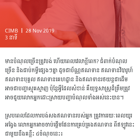
CIMB
❘ 28 Nov 2019
3 នាទី
មានបំណុលច្រើនត្រូវបង់ ហើយពេលវេលាខ្លីពេក? ជំពាក់បំណុល
ច្រើន និងជាប់កម្ចីផ្សេងៗគ្នា ដូចជាប័ណ្ណឥណទាន ឥណទានវិបារូហ៍
ឥណទានបុគ្គល ឥណទានគេហដ្ឋាន និងឥណទានរថយន្តជាដើម
អាចជាបញ្ហាស្មុគស្មាញ ប៉ុន្តែអ្វីដែលសំខាន់ គឺយុទ្ធសាស្រ្តដ៏ត្រឹមត្រូវ
អាចជួយលោកអ្នកដោះស្រាយបញ្ហាបំណុលទាំងអស់នេះបាន។
ស្របពេលដែលការបង់សងឥណទានរបស់អ្នក ត្រូវការរយៈពេលយូរ
អង្វែង លោកអ្នកអាចចាប់ផ្តើមផែនការគ្រប់គ្រងឥណទាន ពីឥឡូវនេះ
ជាមួយនឹងគន្លឹះ ៤ចំណុចនេះ៖