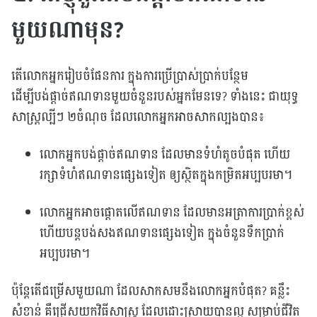
មួយណាមុន?
តើលោកអ្នករៀបចំផែនការ ក្នុងការប្រើប្រាស់ប្រាក់បន្ថែម
ដើម្បីបង់ផ្តាច់ឥណទានមួយចំនួនរបស់អ្នកមែនទេ? ទាំងនេះ ជាយុទ្ធ
សាស្រ្តល្បីៗ ២ចំណុច ដែលលោកអ្នកអាចសាកល្បងបាន៖
លោកអ្នកបង់ផ្តាច់ឥណទាន ដែលមានទំហំតូចបំផុត ហើយ
រក្សាទំហំឥណទានផ្សេងទៀត ឲ្យស្ថិតក្នុងកម្រិតអប្បបរមា។
លោកអ្នកអាចផ្តោតលើឥណទាន ដែលមានអត្រាការប្រាក់ខ្ពស់
ហើយបន្តបង់សងឥណទានផ្សេងទៀត ក្នុងចំនួនទឹកប្រាក់
អប្បបរមា។
ប៉ុន្តែតើជម្រើសមួយណា ដែលសាកសមនឹងលោកអ្នកបំផុត? គន្លឹះ
សំខាន់ គឺជ្រើសយកវិធីសាស្រ្ត ដែលដោះស្រាយបានល្អ សម្រាប់ជីវិត