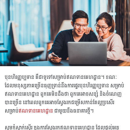
បុនហិរញ្ញប្បទាន គឺជាទូទៅសម្រាប់ឥណទានគេហដ្ឋាន។ ខណៈ
ដែលមនុស្សភាគច្រើនធុញទ្រាន់នឹងការផ្ទេរបុនហិរញ្ញប្បទាន សម្រាប់់
ឥណទានគេហដ្ឋាន ពួកគេមិនដឹងថា ពួកគេអាចសន្សំ​ និងចំណេញ
បានច្រើន នៅពេលពួកគេអាចស្វែងរកជម្រើសកាន់តែល្អប្រសើរ
សម្រាប់
ឥណទានគេហដ្ឋាន
ជាមួយនឹងធនាគារថ្មី។
សូមកុំស្ទាក់ស្ទើរ ក្នុងការស្វែងរកឥណទានគេហដ្ឋាន ដែលផ្តល់អត្ថ