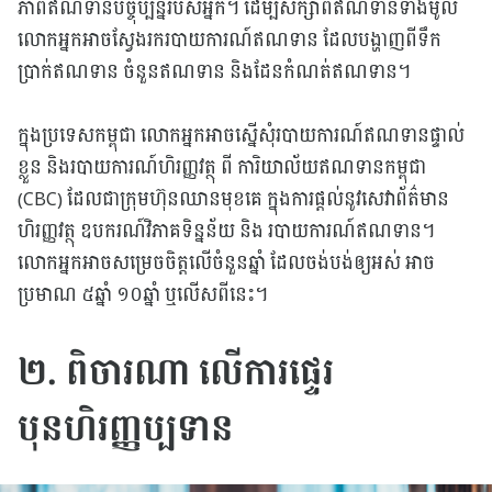
ភាពឥណទានបច្ចុប្បន្នរបស់អ្នក។ ដើម្បីសិក្សាពីឥណទានទាំងមូល
លោកអ្នកអាចស្វែងរករបាយការណ៍ឥណទាន ដែលបង្ហាញពីទឹក
ប្រាក់ឥណទាន ចំនួនឥណទាន និងដែនកំណត់ឥណទាន។
ក្នុងប្រទេសកម្ពុជា លោកអ្នកអាចស្នើសុំរបាយការណ៍ឥណទានផ្ទាល់
ខ្លួន និងរបាយការណ៍ហិរញ្ញវត្ថុ ពី ការិយាល័យឥណទានកម្ពុជា
(CBC) ដែលជាក្រុមហ៊ុន​ឈានមុខគេ ​ក្នុង​ការផ្តល់នូវ​សេវា​ព័ត៌​​មាន​​
ហិរញ្ញវត្ថុ ឧបក​រណ៍​​​​វិភាគ​​ទិន្នន័យ និង របាយការណ៍​ឥណទាន។
លោកអ្នកអាចសម្រេចចិត្តលើចំនួនឆ្នាំ ដែលចង់បង់ឲ្យអស់ អាច
ប្រមាណ ៥ឆ្នាំ ១០ឆ្នាំ ឬលើសពីនេះ។
២. ពិចារណា លើការផ្ទេរ
បុនហិរញ្ញប្បទាន