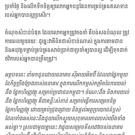
ប្រចាំថ្ងៃ និងលើកទឹកចិត្តឲ្យលោកអ្នកបន្តផែនការគ្រប់គ្រងឥណទាន
របស់អ្នកបានល្អប្រសើរ។
ចំណុចសំខាន់បំផុត ដែលលោកអ្នកត្រូវចងចាំ គឺបង់សងបំណុល ត្រូវ
ការពេលមួយរយៈ ដូច្នេះវាគឺពិតជាសំខាន់ណាស់ ក្នុងការតាមដាន
និងអនុវត្តទម្លាប់គ្រប់គ្រងសាច់ប្រាក់ជាប្រចាំឲ្យបានល្អ ដើម្បីទុកដាក់
ថវិការបស់អ្នកបានត្រឹមត្រូវ។
អត្ថបទនេះ នាំមកជូនដោយធនាគារ ស៊ីអាយអិមប៊ី ដែលជាផ្នែកមួយ
នៃកិច្ចប្រឹងប្រែងរបស់ធនាគារ ក្នុងការលើកកម្ពស់កម្រិតនៃការយល់
ដឹង ផ្នែកហិរញ្ញវត្ថុ សម្រាប់ប្រជាជនកម្ពុជា។ ចំណេះដឹង និងការយល់
ដឹង ផ្នែកហិរញ្ញវត្ថុ គឺជាគន្លឹះសំខាន់ សម្រាប់ធ្វើការសម្រេចចិត្ត
ផ្នែកហិរញ្ញវត្ថុ ដោយគ្រប់ជ្រុងជ្រោយ និងផ្តល់អត្ថប្រយោជន៍ខ្ពស់
ដែលទាំងអស់នេះនឹងជួយលើកស្ទួយសុខុមាលភាពរបស់យើងទាំង
អស់គ្នា។ ស្របជាមួយគ្នានេះ វាជួយសម្រេចទីសដៅរបស់ធនាគារ