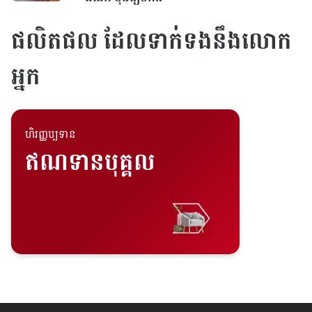
ផលិតផល ដែលទាក់ទងនឹងលោក
អ្នក
ហិរញ្ញប្បទាន
ឥណទានបុគ្គល