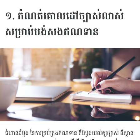
១. កំណត់គោលដៅច្បាស់លាស់
សម្រាប់បង់សងឥណទាន
ជំហានដំបូង នៃការគ្រប់គ្រងឥណទាន គឺស្វែងយល់ឲ្យច្បាស់ ពីស្ថាន