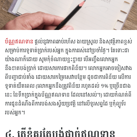
ប័ណ្ណឥណទាន
ផ្តល់នូវភាពឆាប់រហ័ស ងាយស្រួល និងសុវត្ថិភាពខ្ពស់
សម្រាប់ការទូទាត់ប្រាក់របស់អ្នក ក្នុងការរស់នៅប្រចាំថ្ងៃ។ តែទោះជា
យ៉ាងណាក៏ដោយ សូមកុំចំណាយខ្ជះខ្ជាយ បើអញ្ចឹងលោកអ្នក
នឹងខាតបង់ប្រាក់ ដោយសារការផាកពិន័យ។ លោកអ្នកអាចចៀសវាង
ពីបញ្ហាជាប់គាំង ដោយសារកម្រៃសេវាបន្ថែម ដូចជាការពិន័យ លើការ
ទូទាត់យឺតពេល (លោកអ្នកនឹងត្រូវពិន័យ រហូតដល់ ១% ឬច្រើនជាង
នេះ នៃទឹកប្រាក់ក្នុងប័ណ្ណឥណទាន ដែលនៅសល់។) ដោយកំណត់ពី
ការជូនដំណឹងពីការបង់សងស្វ័យប្រវត្តិ នៅលើទូរសព្ទដៃ ឬកុំព្យូទ័រ
របស់អ្នក។
៤. តើខ្ញុំគួរតែបង់ផ្តាច់ឥណទាន