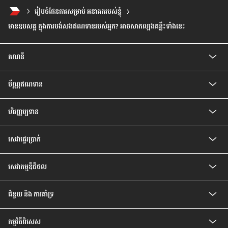
រៀបចំផែនការសម្រាប់ អនាគតរបស់ខ្ញុំ
មានឧបសគ្គ ក្នុងការបង់សងឥណទានរបស់អ្នក? អាចសាកល្បងគន្លឹះទាំងនេះ
គណនី
គណនីកុមារ
ប័ណ្ណឥណទាន
គណនីបញ្ញើសំចៃ
គណនីសន្សំជាប្រាក់រៀល
ប័ណ្ណឥណទាន CIMB Visa Gold
គណនីបញ្ញើ មានកាលកំណត់
ហិរញ្ញប្បទាន
ប័ណ្ណឥណទាន CIMB PREFERRED VISA PLATINUM
គណនីបញ្ញើ មានកាលកំណត់ ប្រាក់រៀល
បទប្បញ្ញត្តិ និងលក្ខខណ្ឌរបស់ម្ចាស់ប័ណ្ណ
ឥណទានគេហដ្ឋាន
គណនីចរន្តរូបិយប័ណ្ណបរទេស
សេវា​ផ្ទេរ​ប្រាក់
ឥណទានរថយន្ត
គណនីបញ្ញើមានកាលកំណត់ រូបិយប័ណ្ណបរទេស
ឥណទានបុគ្គល
គណនីសន្សំវៃឆ្លាត
សេវាផ្ទេរប្រាក់ Telegraph
ឥណទានប្រាក់បៀវត្ស
គណនីប្រាក់បៀវត្សវៃឆ្លាត
សេវាកម្មឌីជីថល
ឥណទានកែលម្អគេហដ្ឋាន
គណនី Prime
សេវាធនាគារដោយខ្លួនឯង
ជំនួយ និង ការគាំទ្រ
អត្រា និង ការបង់ប្រាក់
កម្មវិធីពិសេស
សំណួរ ដែលសួរញឹកញាប់