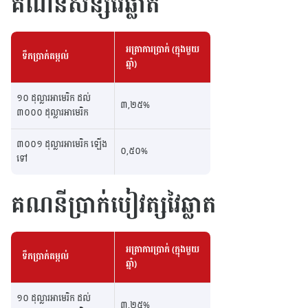
គណនីសន្សំវៃឆ្លាត
អត្រាការប្រាក់ (ក្នុងមួយ
ទឹកប្រាក់តម្កល់
ឆ្នាំ)
១០ ដុល្លារអាមេរិក ដល់
៣,២៥%
៣០០០ ដុល្លារអាមេរិក
៣០០១ ដុល្លារអាមេរិក ឡើង
០,៥០%
ទៅ
គណនីប្រាក់បៀវត្សវៃឆ្លាត
អត្រាការប្រាក់ (ក្នុងមួយ
ទឹកប្រាក់តម្កល់
ឆ្នាំ)
១០ ដុល្លារអាមេរិក ដល់
៣,២៥%