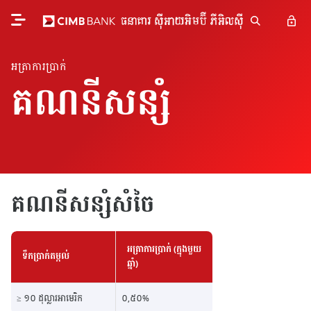
អត្រា​ការ​ប្រាក់
គណនីសន្សំ
គណនីសន្សំសំចៃ
អត្រាការប្រាក់ (ក្នុងមួយ
ទឹកប្រាក់តម្កល់
ឆ្នាំ)
≥ ១០​ ដុល្លារអាមេរិក
០,៥០%