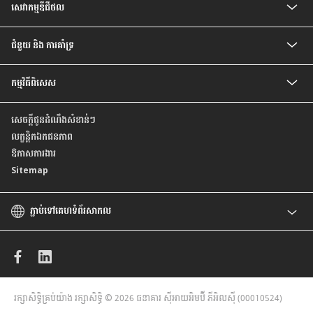
ឥណទានប្រាក់បៀវត្ស
គណនីប្រាក់បៀវត្សវៃឆ្លាត
សេវាកម្មឌីជីថល
ឥណទានកែលម្អគេហដ្ឋាន
គណនី Prime
សេវាធនាគារដោយខ្លួនឯង
ជំនួយ និង ការគាំទ្រ
អត្រា និង ការបង់ប្រាក់
កម្មវិធីពិសេស
សំណួរ ដែលសួរញឹកញាប់
ទំនាក់ទំនងយើងខ្ញុំ
កម្មវិធីពិសេសថ្មីៗ
មកកាន់ទីតាំងយើងខ្ញុំ
សេចក្តីជូនដំណឹងសំខាន់ៗ
កម្មវិធីពិសេស សម្រាប់ប័ណ្ណឥណទាន
គោលការណ៍ ស្តីពីការផ្តល់ តម្លៃដល់អតិថិជន ដោយស្មើភាពគ្នា
លក្ខន្តិកឯកជនភាព
របាយការណ៍ប្រចាំឆ្នាំ
ឱកាសការងារ
Sitemap
ភ្ជាប់ទៅគេហទំព័រសាកល
CIMB
CIMB Islamic
CIMB Bank (MY)
CIMB Bank (SG)
CIMB Niaga
រក្សាសិទ្ធិគ្រប់យ៉ាង រក្សាសិទ្ធិ © 2026 ធនាគារ ស៊ីអាយអិមប៊ី ភីអិលស៊ី (00010524)
CIMB Thai