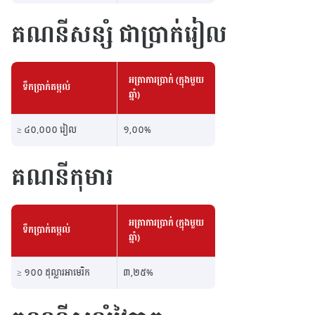
គណនីសន្សំ ជាប្រាក់រៀល
អត្រាការប្រាក់ (ក្នុងមួយ
ទឹកប្រាក់តម្កល់
ឆ្នាំ)
≥ ៤០.០០០ រៀល
១,០០%
គណនីកុមារ
អត្រាការប្រាក់ (ក្នុងមួយ
ទឹកប្រាក់តម្កល់
ឆ្នាំ)
≥ ១០០ ដុល្លារអាមេរិក
៣,២៥%