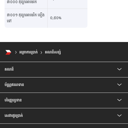
៣០០០ ដុល្លារអាមេរិក
៣០០១ ដុល្លារអាមេរិក ឡើង
០,៥០%
ទៅ
អត្រាការប្រាក់
គណនីសន្សំ
គណនី
គណនីកុមារ
ប័ណ្ណឥណទាន
គណនីបញ្ញើសំចៃ
គណនីសន្សំជាប្រាក់រៀល
ប័ណ្ណឥណទាន CIMB Visa Gold
គណនីបញ្ញើ មានកាលកំណត់
ហិរញ្ញប្បទាន
ប័ណ្ណឥណទាន CIMB PREFERRED VISA PLATINUM
គណនីបញ្ញើ មានកាលកំណត់ ប្រាក់រៀល
បទប្បញ្ញត្តិ និងលក្ខខណ្ឌរបស់ម្ចាស់ប័ណ្ណ
ឥណទានគេហដ្ឋាន
គណនីចរន្តរូបិយប័ណ្ណបរទេស
សេវា​ផ្ទេរ​ប្រាក់
ឥណទានរថយន្ត
គណនីបញ្ញើមានកាលកំណត់ រូបិយប័ណ្ណបរទេស
ឥណទានបុគ្គល
គណនីសន្សំវៃឆ្លាត
សេវាផ្ទេរប្រាក់ Telegraph