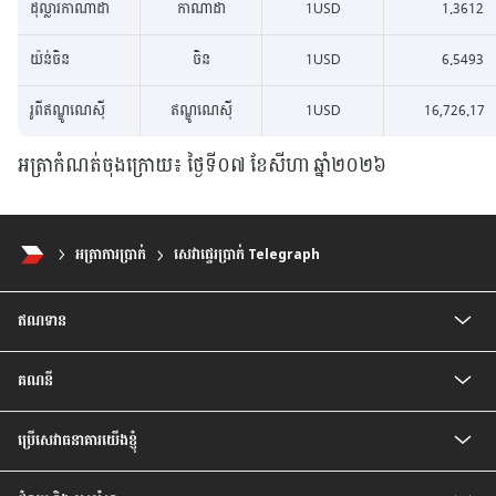
ដុល្លារកាណាដា
កាណាដា
1USD
1.3612
យ៉ន់ចិន
ចិន
1USD
6.5493
រូពីឥណ្ឌូណេស៊ី
ឥណ្ឌូណេស៊ី
1USD
16,726.17
អត្រាកំណត់ចុងក្រោយ៖ ថ្ងៃទី០៧ ខែសីហា ឆ្នាំ២០២៦
អត្រា​ការ​ប្រាក់
សេវាផ្ទេរប្រាក់ Telegraph
ឥណទាន
ឥណទានអាជីវកម្ម​
គណនី
ឥណទានអាជីវកម្ម ប្រាក់រៀល
ឥណទានវិបារូបន៍
គណនីបញ្ញើមានកាលកំណត់
ឥណទានវិបារូបន៍ប្រាក់រៀល
ប្រើសេវាធនាគារយើងខ្ញុំ
គណនីចរន្ត
ឥណទានសហគ្រាសធុនតូច និងមធ្យម
គណនីចរន្តរូបិយប័ណ្ណ​បរទេស
សេវាធនាគារដោយខ្លួនឯង
ឥណទានទុនបង្វិល
គណនីបញ្ញើមានកាលកំណត់ រូបិយប័ណ្ណបរទេស