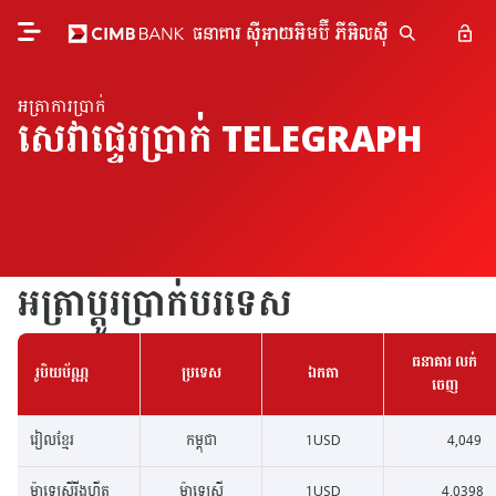
អត្រា​ការ​ប្រាក់
សេវាផ្ទេរប្រាក់ TELEGRAPH
អត្រាប្តូរប្រាក់បរទេស
ធនាគារ លក់
ធនាគារ លក់
រូបិយប័ណ្ណ
រូបិយប័ណ្ណ
ប្រទេស
ប្រទេស
ឯកតា
ឯកតា
ចេញ
ចេញ
រៀលខ្មែរ
កម្ពុជា
1USD
4,049
ម៉ាឡេស៊ីរីងហ្គីត
ម៉ាឡេស៊ី
1USD
4.0398