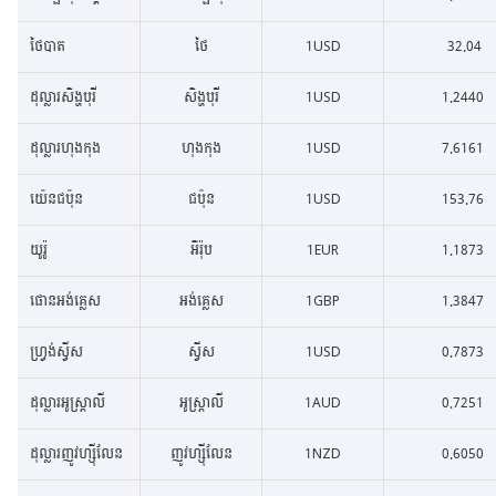
ថៃបាត
ថៃ
1USD
32.04
ដុល្លារសិង្ហបុរី
សិង្ហបុរី
1USD
1.2440
ដុល្លារហុងកុង
ហុងកុង
1USD
7.6161
យ៉េនជប៉ុន
ជប៉ុន
1USD
153.76
យូរ៉ូ
អឺរ៉ុប
1EUR
1.1873
ផោនអង់គ្លេស
អង់គ្លេស
1GBP
1.3847
ហ្វ្រង់ស្វីស
ស្វីស
1USD
0.7873
ដុល្លារអូស្រ្តាលី
អូស្រ្តាលី
1AUD
0.7251
ដុល្លារញូវហ្ស៊ីលែន
ញូវហ្ស៊ីលែន
1NZD
0.6050