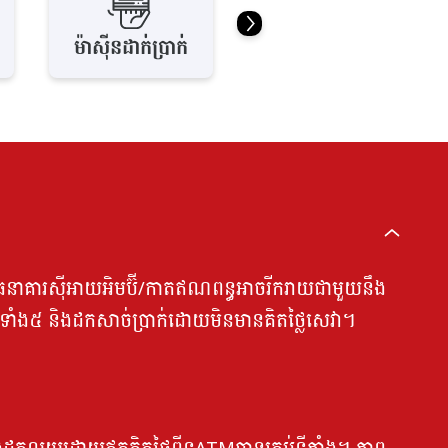
ម៉ាស៊ីនដាក់ មូលប្ប
ម៉ាស៊ីនដាក់ប្រាក់
ទានបត្រ
 ATM​ ធនាគារស៊ីអាយអិមប៊ី/កាតឥណពន្ធអាចរីករាយជាមួយនឹង
ំង៥ និងដកសាច់ប្រាក់ដោយមិនមានគិតថ្លៃសេវា។