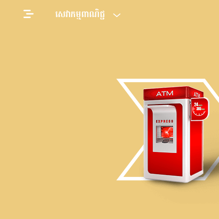
សេវាកម្មពាណិជ្ជ