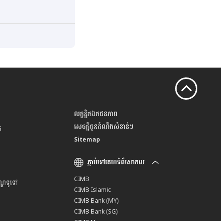
លក្ខន្តិកឯកជនភាព
សេចក្តីជូនដំណឹងសំខាន់ៗ
់
Sitemap
ភ្ជាប់ទៅគេហទំព័រសាកល
CIMB
ខណ្ឌទូទៅ
CIMB Islamic
CIMB Bank (MY)
CIMB Bank (SG)