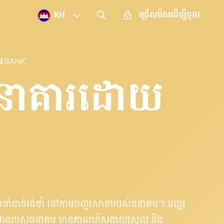
KH
ជ្រើសរើសដើម្បីចូល
នាគារដោយ
មិនចាំបាច់រង់ចាំ នៅតាមបញ្ជរសាខារបស់ធនាគារ។ បញ្ជរ
៤ម៉ោងរបស់ធនាគារ​ មានភាពរហ័សងាយស្រួល និង