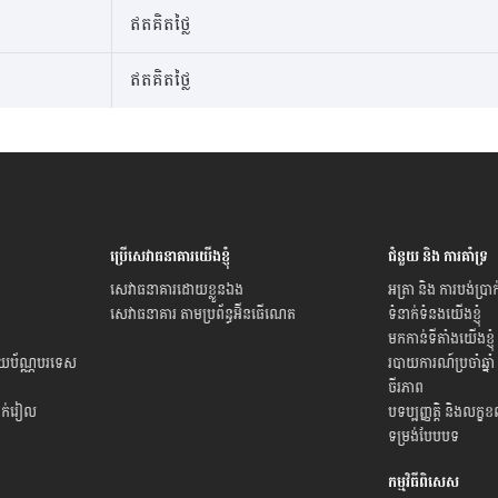
ឥតគិតថ្លៃ
ឥតគិតថ្លៃ
ប្រើសេវាធនាគារយើងខ្ញុំ
ជំនួយ និង ការគាំទ្រ
សេវាធនាគារដោយខ្លួនឯង
អត្រា និង ការបង់ប្រាក
សេវាធនាគារ តាមប្រព័ន្ធអ៊ីនធើណេត
ទំនាក់ទំនងយើងខ្ញុំ
មកកាន់ទីតាំងយើងខ្ញុំ
ិយប័ណ្ណបរទេស
របាយការណ៍ប្រចាំឆ្នាំ
ចីរភាព
ាក់រៀល
បទប្បញ្ញត្តិ និងលក្ខ
ទម្រង់បែបបទ
កម្មវិធីពិសេស