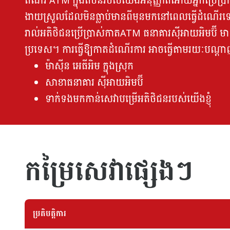
តំំណរ ATM ក្នុងតំបន់របស់យើងអនុញ្ញាតអោយអ្នកប្រើ
ងាយស្រួលដែលមិនធ្លាប់មានពីមុនមកនៅពេលធ្វើដំណើរទ
រាល់អតិថិជនប្រើប្រាស់កាតATM ធនាគារស៊ីអាយអិមប៊ី មានសិទ
ប្រទេស។ ការធ្វើឱ្យកាតដំណើរការ អាចធ្វើតាមរយៈបណ្ត
ម៉ាស៊ីន អេធីអិម ក្នុងស្រុក
សាខាធនាគារ ស៊ីអាយអិមប៊ី
ទាក់ទងមកកាន់សេវាបម្រើអតិថិជនរបស់យើងខ្ញុំ
កម្រៃសេវាផ្សេងៗ
ប្រតិបត្តិការ