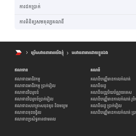
ការដកប្រាក់
ការពិនិត្យសមតុល្យគណនី
ប្រើសេវាធនាគារយើងខ្ញុំ
សេវាធនាគារដោយខ្លួនឯង
ឥណទាន
គណនី
ឥណទានអាជីវកម្ម​
គណនីបញ្ញើមានកាលកំណត់
ឥណទានអាជីវកម្ម ប្រាក់រៀល
គណនីចរន្ត
ឥណទានវិបារូបន៍
គណនីចរន្តរូបិយប័ណ្ណ​បរទេស
ឥណទានវិបារូបន៍ប្រាក់រៀល
គណនីបញ្ញើមានកាលកំណត់ រូប
ឥណទានសហគ្រាសធុនតូច និងមធ្យម
គណនីចរន្ត ប្រាក់រៀល
ឥណទានទុនបង្វិល
គណនីបញ្ញើមានកាលកំណត់ ប្រ
ឥណទានប្រសិទ្ធភាពថាមពល