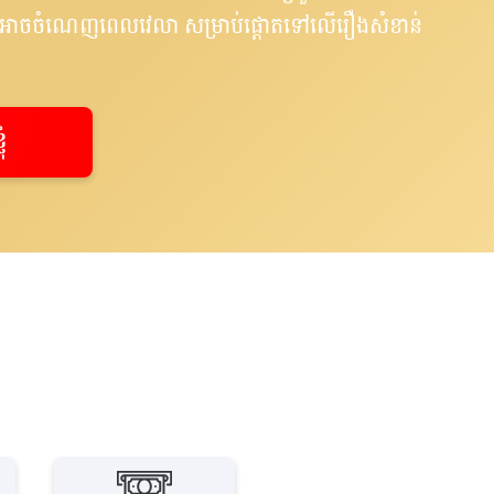
្នកអាចចំណេញពេលវេលា សម្រាប់ផ្តោតទៅលើរឿងសំខាន់
ំ