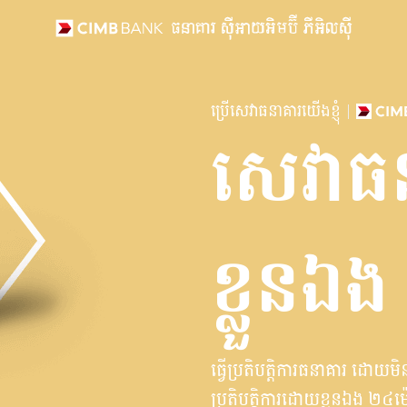
ប្រើសេវាធនាគារយើងខ្ញុំ
សេវាធ
ខ្លួនឯង
ធ្វើប្រតិបត្តិការធនាគារ ដោយ
ប្រតិបត្តិការដោយខ្លួនឯង ២