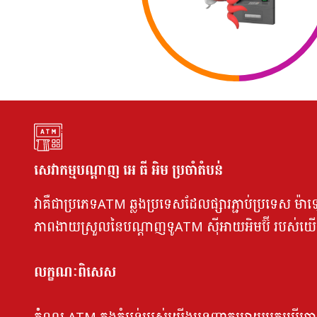
សេវាកម្មបណ្តាញ អេ ធី អិម ប្រចាំតំបន់
វាគឺជាប្រភេទATM ឆ្លងប្រទេសដែលផ្សារភ្ជាប់ប្រទេស ម៉ាឡ
ភាពងាយស្រួលនៃបណ្តាញទូATM ស៊ីអាយអិមប៊ី របស់យើ
លក្ខណៈពិសេស