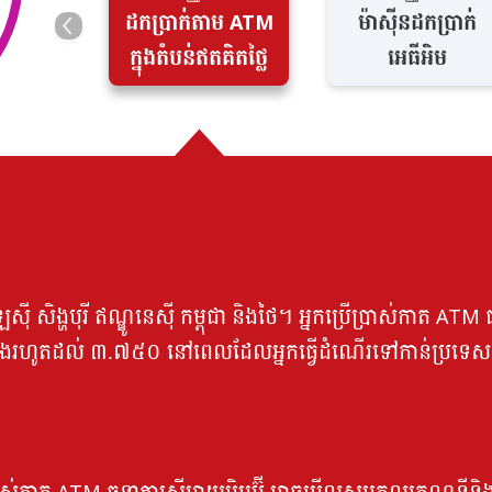
ដកប្រាក់តាម ATM
ម៉ាស៊ីនដកប្រាក់
ក្នុងតំបន់ឥតគិតថ្លៃ
អេធីអិម
េស៊ី សិង្ហបុរី ឥណ្ឌូនេស៊ី កម្ពុជា និងថៃ។ អ្នកប្រើប្រាស់កាត
ងរហូតដល់ ៣.៧៥០ នៅពេលដែលអ្នកធ្វើដំណើរទៅកាន់ប្រទេសទា