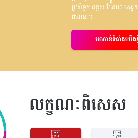
ប្រសិទ្ធភាពខ្ពស់ ដែលលោកអ
ជាងនេះ។
មកកាន់ទីតាំងយើងខ្ញុ
លក្ខណៈពិសេស