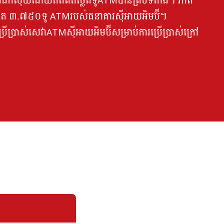
ិងដកលុយដោយឥតគិតថ្លៃពីទូATMបានគ្រប់ទីតាំង។ ភាព
ត ៣.៧៥០ទូ ATM​របស់​ធនាគារ​ស៊ីអាយអិមប៊ី។
ះប្រើប្រាស់សេវាATMស៊ីអាយអិមប៊ីសម្រាប់ការប្រើប្រាស់ក្រៅ