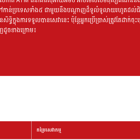
ប្រាស់កាត ATM ធនាគារស៊ីអាយអិមប៊ី អាចមើលសមតុល្យគណនីន
ៅកាន់ប្រទេសទាំង៥ ជាមួយនឹងបណ្តាញដ៏ទូលំទូលាយរហូតដល់ជិ
្ធិក្នុងការទទួលបានសេវានេះ ប៉ុន្តែអ្នកប្រើប្រាស់ត្រូវតែដាក់ចុ
ាញដូចខាងក្រោម៖
កម្រៃសេវាកម្ម