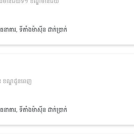
់ស្ទឹងមានជ័យទី១ ខណ្ឌមានជ័យ
នាគារ, ទីតាំងម៉ាស៊ីន ដាក់ប្រាក់
ុខ ខណ្ឌដូនពេញ
នាគារ, ទីតាំងម៉ាស៊ីន ដាក់ប្រាក់