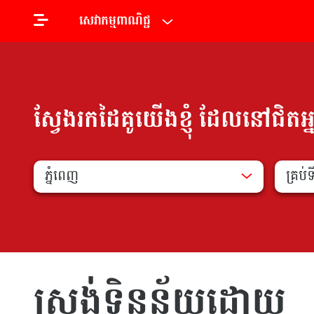
សេវាកម្មពាណិជ្ជ
ស្វែងរកដៃគូយើងខ្ញុំ ដែលនៅជិតអ្
ភ្នំពេញ
គ្រប់
ស្រង់ទិន្នន័យដោយ