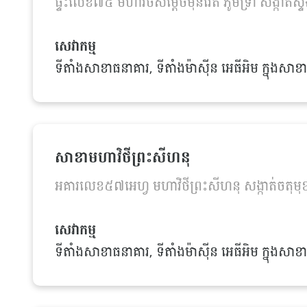
ផ្ទះលេខ៧៥ មហាវិថីសម្ដេចមុនីរ៉េត ភូមិទ្រា សង្កាត
សេវាកម្ម
ទីតាំងសាខាធនាគារ, ទីតាំងម៉ាស៊ីន អេធីអិម ក្នុងសាខាធ
សាខាមហាវិថីព្រះសីហនុ
អគារលេខ៥៧អេហ្វ មហាវិថីព្រះសីហនុ សង្កាត់ចតុម
សេវាកម្ម
ទីតាំងសាខាធនាគារ, ទីតាំងម៉ាស៊ីន អេធីអិម ក្នុងសាខាធ