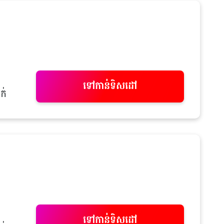
ទៅកាន់ទិសដៅ
ក់
ទៅកាន់ទិសដៅ