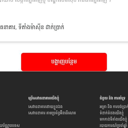
យ៉ាប សង្កាត់ភ្នំពេញថ្មី ខណ្ឌសែនសុខ រាជធានីភ្នំពេញ។
នាគារ, ទីតាំងម៉ាស៊ីន ដាក់ប្រាក់
បង្ហាញបន្ថែម
ប្រើសេវាធនាគារយើងខ្ញុំ
ជំនួយ និង ការគាំទ្រ
សេវាធនាគារដោយខ្លួនឯង
អត្រា និង ការបង់ប្រាក
សេវាធនាគារ តាមប្រព័ន្ធអ៊ីនធើណេត
ទំនាក់ទំនងយើងខ្ញុំ
មកកាន់ទីតាំងយើងខ្ញុំ
ិយប័ណ្ណបរទេស
របាយការណ៍ប្រចាំឆ្នាំ