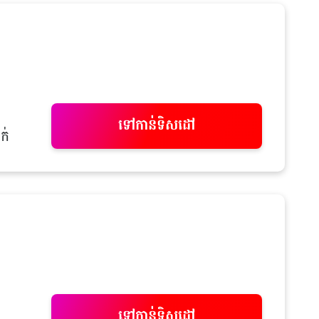
ទៅកាន់ទិសដៅ
ក់
ទៅកាន់ទិសដៅ