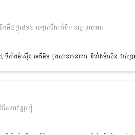
ងអឺ៤ ផ្លូវ៥១៦ សង្កាត់បឹងកក់ទី១ ខណ្ឌទួលគោក
ាំងម៉ាស៊ីន អេធីអិម ក្នុងសាខាធនាគារ, ទីតាំងម៉ាស៊ីន ដាក់ប្រា
ីសហព័ន្ធរុស្ស៊ី