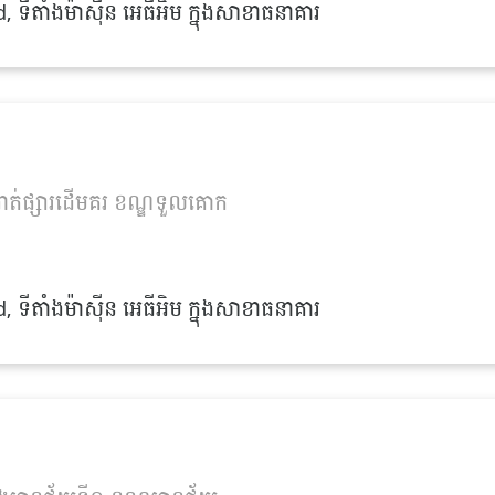
ីតាំងម៉ាស៊ីន អេធីអិម ក្នុងសាខាធនាគារ
កាត់ផ្សារដើមគរ ខណ្ឌទួលគោក
ីតាំងម៉ាស៊ីន អេធីអិម ក្នុងសាខាធនាគារ