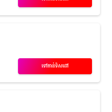
ទៅកាន់ទិសដៅ