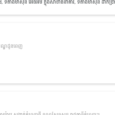
ាំងម៉ាស៊ីន អេធីអិម ក្នុងសាខាធនាគារ, ទីតាំងម៉ាស៊ីន ដាក់ប្រា
ំ ខណ្ឌដូនពេញ