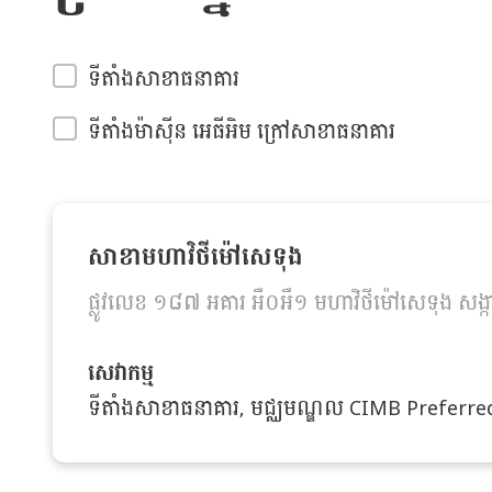
ទីតាំងសាខាធនាគារ
ទីតាំងម៉ាស៊ីន អេធីអិម ក្រៅសាខាធនាគារ
សាខាមហាវិថីម៉ៅសេទុង
ផ្លូវលេខ ១៨៧ អគារ អឺ០អឺ១ មហាវិថីម៉ៅសេទុង សង្កា
សេវាកម្ម
ទីតាំងសាខាធនាគារ, មជ្ឈមណ្ឌល CIMB Preferred, ទីត