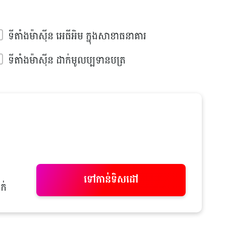
ទីតាំងម៉ាស៊ីន អេធីអិម ក្នុងសាខាធនាគារ
ទីតាំងម៉ាស៊ីន ដាក់មូលប្បទានបត្រ
ទៅកាន់ទិសដៅ
ក់