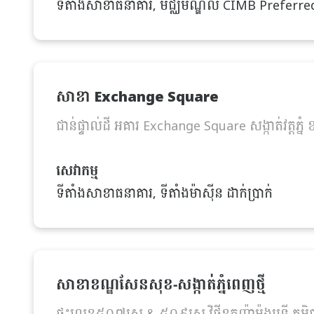
ទីតាំងសាខាធនាគារ, មជ្ឈមណ្ឌល CIMB Preferred, ទីត
សាខា Exchange Square
ជាន់ផ្ទាល់ដី អគារ Exchange Square សង្កាត់វត្តភ្ន
សេវាកម្ម
ទីតាំងសាខាធនាគារ, ទីតាំងម៉ាស៊ីន ដាក់ប្រាក់
សាខាខណ្ឌសែនសុខ-សង្កាត់ភ្នំពេញថ្មី