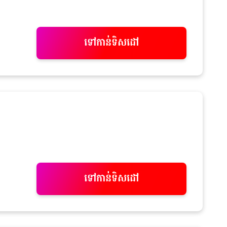
ទៅកាន់ទិសដៅ
ទៅកាន់ទិសដៅ