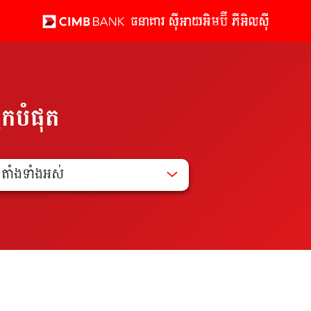
នកបំផុត
ទីតាំងទាំងអស់