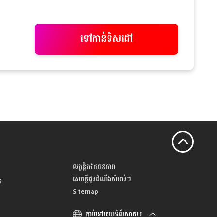
ទៅកាន់ទិសដៅ
លក្ខន្តិកឯកជនភាព
សេចក្តីជូនដំណឹងសំខាន់ៗ
់
Sitemap
ភ្ជាប់ទៅគេហទំព័រសាកល