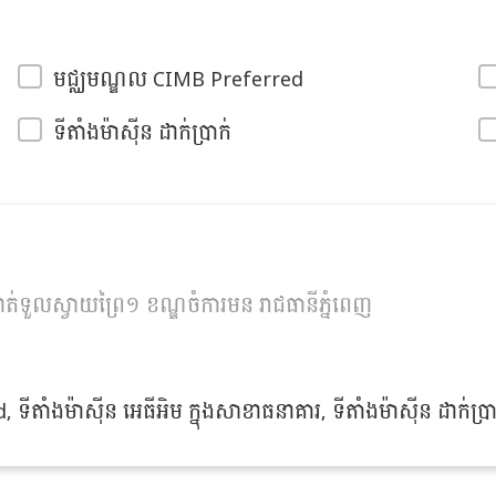
មជ្ឈមណ្ឌល CIMB Preferred
ទីតាំងម៉ាស៊ីន ដាក់ប្រាក់
ត់ទួលស្វាយព្រៃ១ ខណ្ឌចំការមន រាជធានីភ្នំពេញ
ាំងម៉ាស៊ីន អេធីអិម ក្នុងសាខាធនាគារ, ទីតាំងម៉ាស៊ីន ដាក់ប្រា