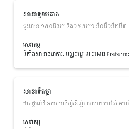
សាខាទួលគោក
ផ្ទះលេខ​ ១៥០អិនបេ និង១៥២បេ១ អឺ០អឺ១អឺ២អឺ៣ និ
សេវាកម្ម
ទីតាំងសាខាធនាគារ, មជ្ឈមណ្ឌល CIMB Preferred, ទីត
សាខាទឹកថ្លា
ជាន់ផ្ទាល់ដី អគារកាលីហ្វ័រនីញ៉ា សូសល ហៅស៍ មហាវិថ
សេវាកម្ម