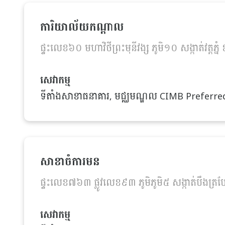
ការិយាល័យកណ្តាល
ផ្ទះលេខ៦០ មហាវិថីព្រះមុនីវង្ស ភូមិ១០ សង្កាត់វត្តភ្
សេវាកម្ម
ទីតាំងសាខាធនាគារ, មជ្ឈមណ្ឌល CIMB Preferred, ទីត
សាខាចំការមន
ផ្ទះលេខ៧៦៣ ផ្លូវលេខ៩៣ ភូមិភូមិ៥ សង្កាត់បឹងត្រ
សេវាកម្ម