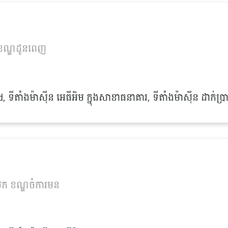
នំ ខណ្ឌដូនពេញ
ាំងម៉ាស៊ីន អេធីអិម ក្នុងសាខាធនាគារ, ទីតាំងម៉ាស៊ីន ដាក់ប្រា
បែក ខណ្ឌចំការមន