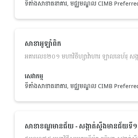
ទីតាំងសាខាធនាគារ, មជ្ឈមណ្ឌល CIMB Preferred, ទ
សាខាអូឡាំពិក
អគារលេខ២០១ មហាវិថីហ្សាវ៉ាហារ ឡាលនេហ៍រុ សង្
សេវាកម្ម
ទីតាំងសាខាធនាគារ, មជ្ឈមណ្ឌល CIMB Preferred, ទ
សាខាខណ្ឌមានជ័យ - សង្កាត់ស្ទឹងមានជ័យទី១