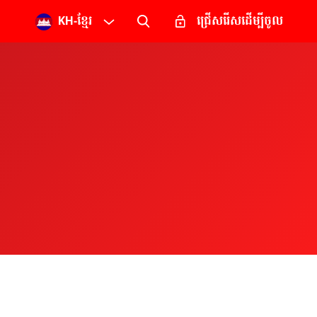
KH
-
ខ្មែរ
ជ្រើសរើសដើម្បីចូល