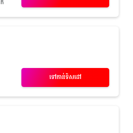
ក់
ទៅកាន់ទិសដៅ