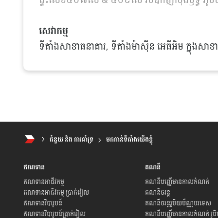
ផ្ទះលេខ៥០៧សេ & ៥០៩សេ វិថីឧកញ៉ាម៉ុងឫទ្ធី ភូមិបា
សេវាកម្ម
ទីតាំងសាខាធនាគារ, ទីតាំងម៉ាស៊ីន អេធីអិម ក្នុងសាខាធ
ជំនួយ និង ការគាំទ្រ
មកកាន់ទីតាំងយើងខ្ញុំ
ឥណទាន
គណនី
ឥណទានអាជីវកម្ម​
គណនីបញ្ញើមានកាលកំណត់
ឥណទានអាជីវកម្ម ប្រាក់រៀល
គណនីចរន្ត
ឥណទានវិបារូបន៍
គណនីចរន្តរូបិយប័ណ្ណ​បរទេស
ឥណទានវិបារូបន៍ប្រាក់រៀល
គណនីបញ្ញើមានកាលកំណត់ រូប